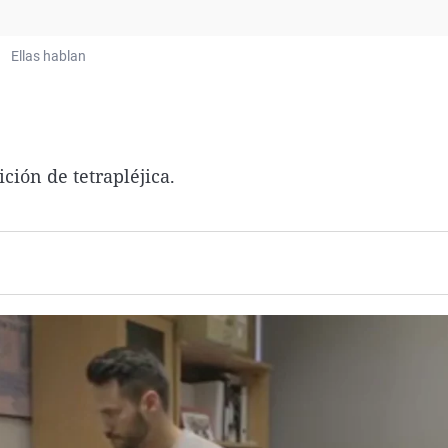
Virales
Televisión
Ellas hablan
Elecciones
ción de tetrapléjica.