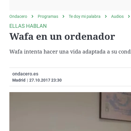
La rosa de los vientos
Caso
Extremadura
Gente viajera
Retornados
Galicia
Ondacero
Programas
Te doy mi palabra
Audios
Como el perro y el
Equipo de investigación
La Rioja
ELLAS HABLAN
gato
Wafa en un ordenador
Operación Viuda
Navarra
Negra
País Vasco
Wafa intenta hacer una vida adaptada a su condi
ondacero.es
Madrid
|
27.10.2017 23:30