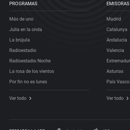
PROGRAMAS
EMISORAS
Más de uno
Madrid
Julia en la onda
Catalunya
La brújula
Andalucía
Radioestadio
Valencia
Radioestadio Noche
Extremadu
La rosa de los vientos
Asturias
Por fin no es lunes
País Vasco
Ver todo
Ver todo