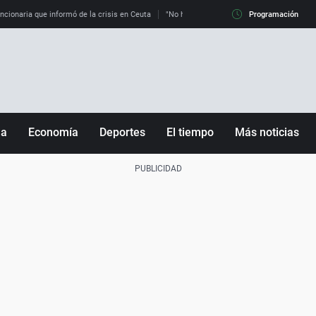
uncionaria que informó de la crisis en Ceuta
"No hay mafias, que no nos engañen": exper
Programación
ña
Economía
Deportes
El tiempo
Más noticias
Fútbol
Sociedad
Baloncesto
Mundo
Tenis
Salud
Motor
Cultura
Ciencia y Tecnología
adrid
Gastronomía
nciana
Medio ambiente