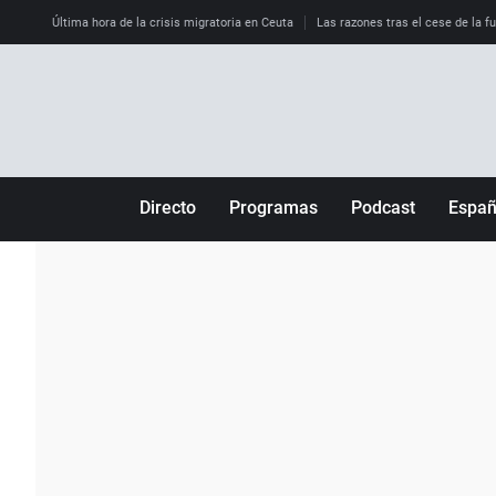
Última hora de la crisis migratoria en Ceuta
Las razones tras el cese de la f
Directo
Programas
Podcast
Espa
Más de uno
Los Perseguidos
Andalucía
Por fin
Malas decisiones
Aragón
Julia en la onda
Expedientes del más allá
Baleares
La brújula
El viaje del Guernica
Cantabria
Radioestadio
Invisibles
Cataluña
Radioestadio noche
Prohibido morirse
Comunidad de M
El colegio invisible
Esto no ha pasado
Comunitat Vale