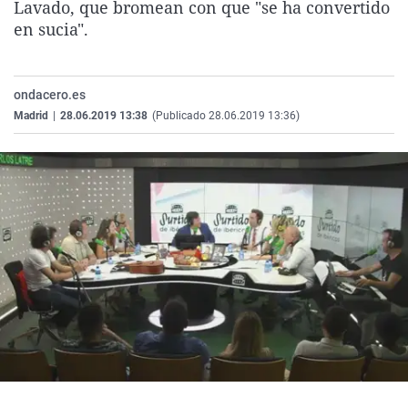
Lavado, que bromean con que "se ha convertido
La rosa de los vientos
Caso
Extremadura
Virales
en sucia".
Gente viajera
Retornados
Galicia
Televisión
Como el perro y el gat
Equipo de investigaci
La Rioja
Elecciones
ondacero.es
Operación Viuda Negr
Navarra
Madrid
|
28.06.2019 13:38
(Publicado 28.06.2019 13:36)
País Vasco