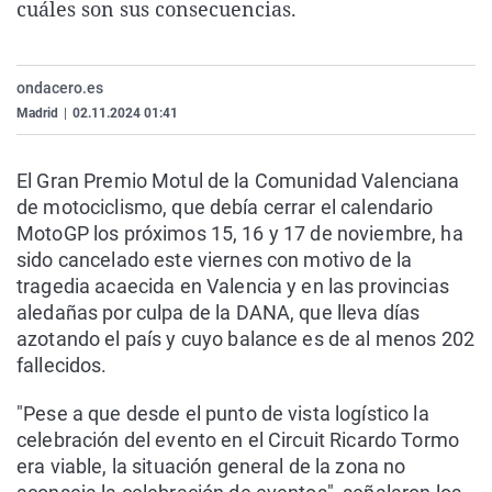
cuáles son sus consecuencias.
La rosa de los vientos
Caso
Extremadura
Virales
Gente viajera
Retornados
Galicia
Televisión
ondacero.es
Como el perro y el gat
Equipo de investigaci
La Rioja
Elecciones
Madrid
|
02.11.2024 01:41
Operación Viuda Negr
Navarra
País Vasco
El Gran Premio Motul de la Comunidad Valenciana
de motociclismo, que debía cerrar el calendario
MotoGP los próximos 15, 16 y 17 de noviembre, ha
sido cancelado este viernes con motivo de la
tragedia acaecida en Valencia y en las provincias
aledañas por culpa de la DANA, que lleva días
azotando el país y cuyo balance es de al menos 202
fallecidos.
"Pese a que desde el punto de vista logístico la
celebración del evento en el Circuit Ricardo Tormo
era viable, la situación general de la zona no