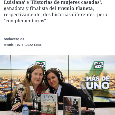
Luisiana'
e '
Historias de mujeres casadas'
,
La rosa de los vientos
Caso
Extremadura
Virales
ganadora y finalista del
Premio Planeta
,
Gente viajera
Retornados
Galicia
Televisión
respectivamente, dos historias diferentes, pero
"complementarias".
Como el perro y el gat
Equipo de investigaci
La Rioja
Elecciones
Operación Viuda Negr
Navarra
ondacero.es
País Vasco
Madrid
|
07.11.2022 13:46