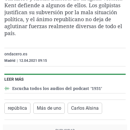
Kent defiende a algunos de ellos. Los golpistas
La rosa de los vientos
Caso
Extremadura
Virales
justifican su subversión por la mala situación
Gente viajera
Retornados
Galicia
Televisión
política, y el ánimo republicano no deja de
Como el perro y el gat
Equipo de investigaci
La Rioja
Elecciones
aglutinar fuerzas realmente diversas de todo el
país.
Operación Viuda Negr
Navarra
País Vasco
ondacero.es
Madrid
|
12.04.2021 09:15
LEER MÁS
Escucha todos los audios del podcast '1931'
república
Más de uno
Carlos Alsina