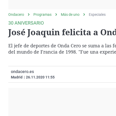
La rosa de los vientos
Caso
Extremadura
Gente viajera
Retornados
Galicia
Ondacero
Programas
Más de uno
Especiales
Como el perro y el
Equipo de investigación
La Rioja
30 ANIVERSARIO
gato
José Joaquin felicita a On
Operación Viuda
Navarra
Negra
País Vasco
El jefe de deportes de Onda Cero se suma a las f
del mundo de Francia de 1998. "Fue una experien
ondacero.es
Madrid
|
26.11.2020 11:55