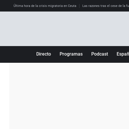
Última hora de la crisis migratoria en Ceuta
Las razones tras el cese de la f
Directo
Programas
Podcast
Espa
Más de uno
Los Perseguidos
Andalucía
Por fin
Malas decisiones
Aragón
Julia en la onda
Expedientes del más allá
Baleares
La brújula
El viaje del Guernica
Cantabria
Radioestadio
Invisibles
Cataluña
Radioestadio noche
Prohibido morirse
Comunidad de M
El colegio invisible
Esto no ha pasado
Comunitat Vale