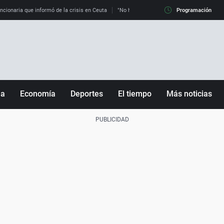
uncionaria que informó de la crisis en Ceuta
"No hay mafias, que no nos engañen": exper
Programación
ña
Economía
Deportes
El tiempo
Más noticias
Fútbol
Sociedad
Baloncesto
Mundo
Tenis
Salud
Motor
Cultura
Ciencia y Tecnología
adrid
Gastronomía
nciana
Medio ambiente