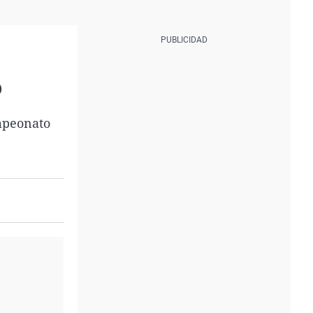
o
ampeonato