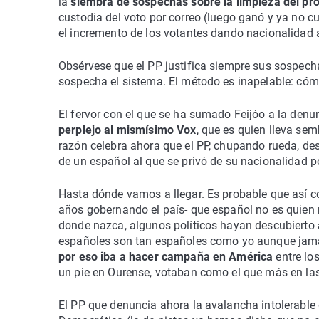
la
siembra de sospechas sobre la limpieza del pr
custodia del voto por correo (luego ganó y ya no 
el incremento de los votantes dando nacionalidad a
Obsérvese que el PP justifica siempre sus sospecha
sospecha el sistema. El método es inapelable: cóm
El fervor con el que se ha sumado Feijóo a la denun
perplejo al mismísimo Vox
, que es quien lleva se
razón celebra ahora que el PP, chupando rueda, des
de un español al que se privó de su nacionalidad p
Hasta dónde vamos a llegar. Es probable que así 
años gobernando el país- que español no es quien
donde nazca, algunos políticos hayan descubierto 
españoles son tan españoles como yo aunque jamá
por eso iba a hacer campaña en América
entre lo
un pie en Ourense, votaban como el que más en la
El PP que denuncia ahora la avalancha intolerable