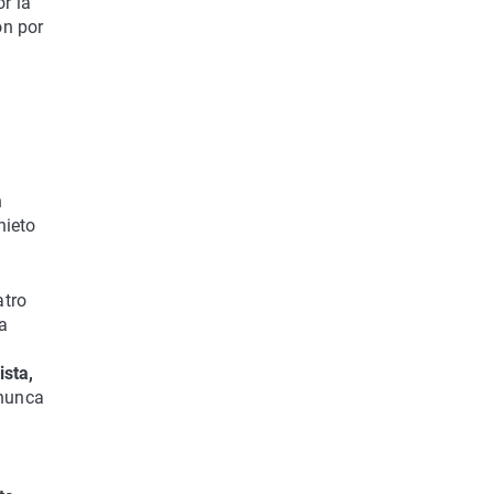
r la
ón por
n
nieto
atro
a
ista,
 nunca