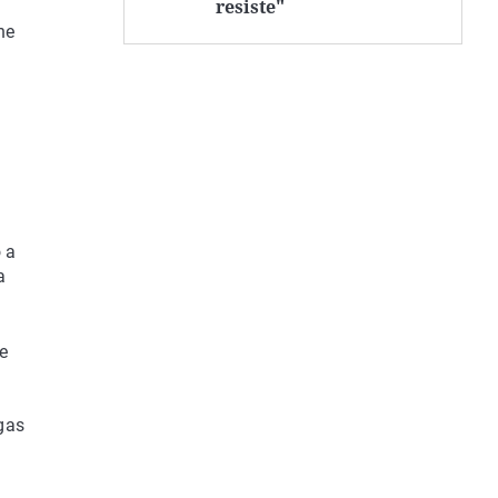
resiste"
ne
 a
a
de
gas