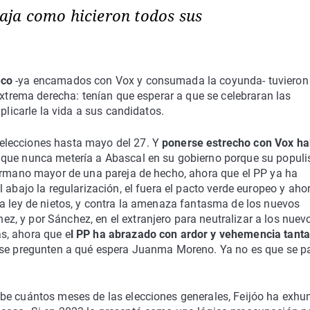
aja como hicieron todos sus
eco
-ya encamados con Vox y consumada la coyunda- tuvieron
extrema derecha: tenían que esperar a que se celebraran las
plicarle la vida a sus candidatos.
elecciones hasta mayo del 27. Y
ponerse estrecho con Vox ha
 que nunca metería a Abascal en su gobierno porque su popul
hermano mayor de una pareja de hecho, ahora que el PP ya ha
 abajo la regularización, el fuera el pacto verde europeo y aho
la ley de nietos, y contra la amenaza fantasma de los nuevos
, y por Sánchez, en el extranjero para neutralizar a los nuev
s, ahora que e
l PP ha abrazado con ardor y vehemencia tant
do se pregunten a qué espera Juanma Moreno. Ya no es que se 
abe cuántos meses de las elecciones generales, Feijóo ha exh