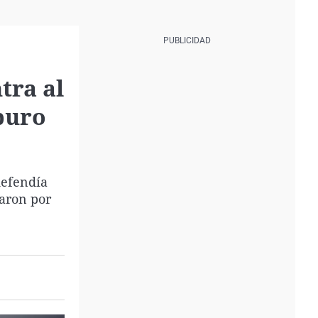
tra al
puro
defendía
raron por