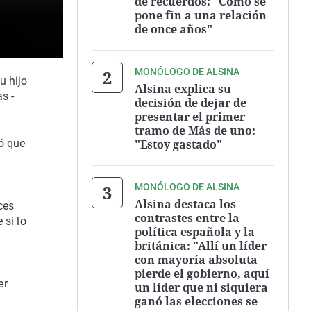
de recuerdos: "Cómo se
pone fin a una relación
de once años"
MONÓLOGO DE ALSINA
u hijo
Alsina explica su
s -
decisión de dejar de
presentar el primer
tramo de Más de uno:
"Estoy gastado"
ó que
MONÓLOGO DE ALSINA
Alsina destaca los
ces
contrastes entre la
 si lo
política española y la
británica: "Allí un líder
con mayoría absoluta
u
pierde el gobierno, aquí
er
un líder que ni siquiera
ganó las elecciones se