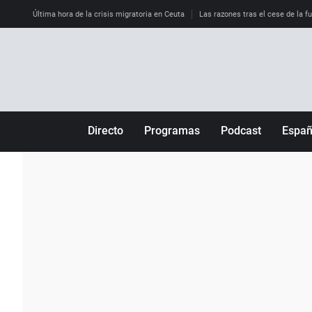
Última hora de la crisis migratoria en Ceuta
Las razones tras el cese de la f
Directo
Programas
Podcast
Espa
Más de uno
Los Perseguidos
Andalucía
Por fin
Malas decisiones
Aragón
Julia en la onda
Expedientes del más allá
Baleares
La brújula
El viaje del Guernica
Cantabria
Radioestadio
Invisibles
Cataluña
Radioestadio noche
Prohibido morirse
Comunidad de M
El colegio invisible
Esto no ha pasado
Comunitat Vale