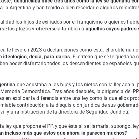
existe)
denunciaba hace tres años cómo la ley se quedaba cor
 a la Argentina y han tenido a bien recordarlo algunos ministro
alidad los hijos de exiliados por el franquismo o quienes hubi
arse los plazos y ofrecérsela también a
aquéllos cuyos padres 
ca le llevó en 2023 a declaraciones como ésta: el problema no
io ideológico, decía, para darlas
. El criterio que se le quedaba 
deben poder disfrutarlo todos los descendientes de españoles q
gentina
que asustaba a los hijos y los nietos con la llegada al 
e Memoria Democrática. Tres años después, la dirigencia del P
s en explicar la diferencia entre una ley como la que ellos pr
miable contribución a la disquisición jurídica de sus gobernad
ivil y una instrucción de la directora de Seguridad Jurídica.
a ley que propone el PP, y que ésta sí se llamaría, supongo, le
ían incluso más que estos que ahora le parecen muchos?