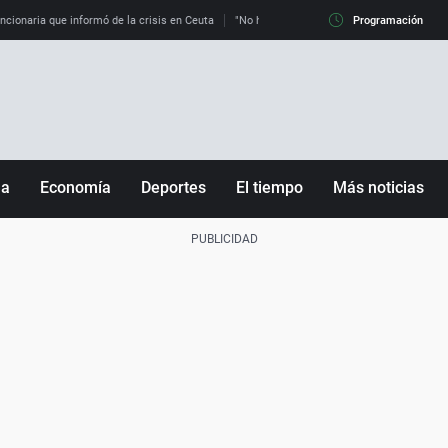
uncionaria que informó de la crisis en Ceuta
"No hay mafias, que no nos engañen": exper
Programación
ña
Economía
Deportes
El tiempo
Más noticias
Fútbol
Sociedad
Baloncesto
Mundo
Tenis
Salud
Motor
Cultura
Ciencia y Tecnología
adrid
Gastronomía
nciana
Medio ambiente