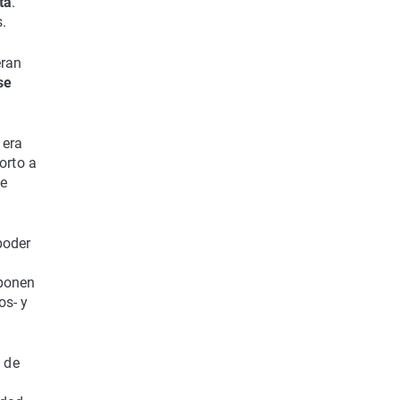
ta
.
s.
eran
se
 era
corto a
ue
poder
P
oponen
os- y
y de