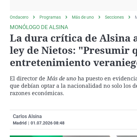
La rosa de los vientos
Caso
Extremadura
Gente viajera
Retornados
Galicia
Ondacero
Programas
Más de uno
Secciones
M
Como el perro y el
Equipo de investigación
La Rioja
MONÓLOGO DE ALSINA
gato
La dura crítica de Alsina 
Operación Viuda
Navarra
Negra
País Vasco
ley de Nietos: "Presumir 
entretenimiento veranieg
El director de
Más de uno
ha puesto en evidencia
que debían optar a la nacionalidad no solo los 
razones económicas.
Carlos Alsina
Madrid
|
01.07.2026 08:48