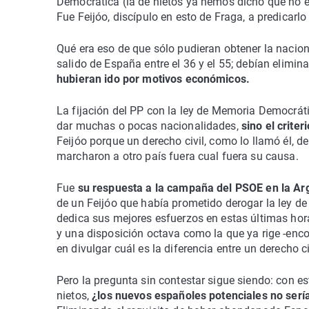
Democrática (la de nietos ya hemos dicho que no 
Fue Feijóo, discípulo en esto de Fraga, a predicarlo
Qué era eso de que sólo pudieran obtener la nacion
salido de España entre el 36 y el 55; debían elimin
hubieran ido por motivos económicos.
La fijación del PP con la ley de Memoria Democráti
dar muchas o pocas nacionalidades,
sino el criter
Feijóo porque un derecho civil, como lo llamó él, 
marcharon a otro país fuera cual fuera su causa.
Fue
su respuesta a la campaña del PSOE en la Ar
de un Feijóo que había prometido derogar la ley d
dedica sus mejores esfuerzos en estas últimas hora
y una disposición octava como la que ya rige -enco
en divulgar cuál es la diferencia entre un derecho c
Pero la pregunta sin contestar sigue siendo: con est
nietos,
¿los nuevos españoles potenciales no ser