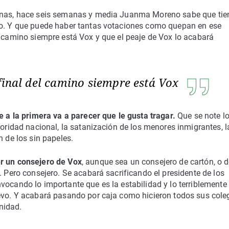
urnas, hace seis semanas y media Juanma Moreno sabe que tie
yo. Y que puede haber tantas votaciones como quepan en ese
l camino siempre está Vox y que el peaje de Vox lo acabará
 final del camino siempre está Vox
e a la primera va a parecer que le gusta tragar.
Que se note lo
ioridad nacional, la satanización de los menores inmigrantes, l
n de los sin papeles.
er un consejero de Vox
, aunque sea un consejero de cartón, o 
. Pero consejero. Se acabará sacrificando el presidente de los
vocando lo importante que es la estabilidad y lo terriblemente
uevo. Y acabará pasando por caja como hicieron todos sus cole
nidad.