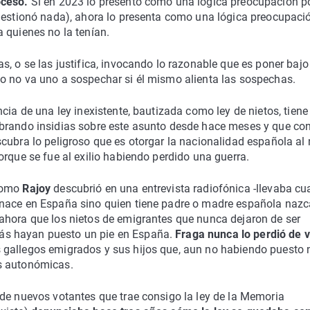
oceso.
Si en 2023 lo presentó como una lógica preocupación po
cuestionó nada), ahora lo presenta como una lógica preocupaci
 quienes no la tenían.
s, o se las justifica, invocando lo razonable que es poner bajo
o no va uno a sospechar si él mismo alienta las sospechas.
cia de una ley inexistente, bautizada como ley de nietos, tiene
mbrando insidias sobre este asunto desde hace meses y que co
cubra lo peligroso que es otorgar la nacionalidad española al 
orque se fue al exilio habiendo perdido una guerra.
como
Rajoy
descubrió en una entrevista radiofónica -llevaba cu
 nace en España sino quien tiene padre o madre española nazc
ahora que los nietos de emigrantes que nunca dejaron de ser
s hayan puesto un pie en España.
Fraga nunca lo perdió de v
s gallegos emigrados y sus hijos que, aun no habiendo puesto
s autonómicas.
 de nuevos votantes que trae consigo la ley de la Memoria