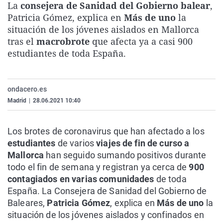
La
consejera de Sanidad del Gobierno balear
,
La rosa de los vientos
Caso
Extremadura
Virales
Patricia Gómez, explica en
Más de uno
la
Gente viajera
Retornados
Galicia
Televisión
situación de los jóvenes aislados en Mallorca
tras el
macrobrote
que afecta ya a casi 900
Como el perro y el gat
Equipo de investigaci
La Rioja
Elecciones
estudiantes de toda España.
Operación Viuda Negr
Navarra
País Vasco
ondacero.es
Madrid
|
28.06.2021 10:40
Los brotes de coronavirus que han afectado a los
estudiantes
de varios
viajes de fin de curso a
Mallorca
han seguido sumando positivos durante
todo el fin de semana y registran ya cerca de
900
contagiados en varias comunidades
de toda
España. La Consejera de Sanidad del Gobierno de
Baleares,
Patricia Gómez
, explica en
Más de uno
la
situación de los jóvenes aislados y confinados en