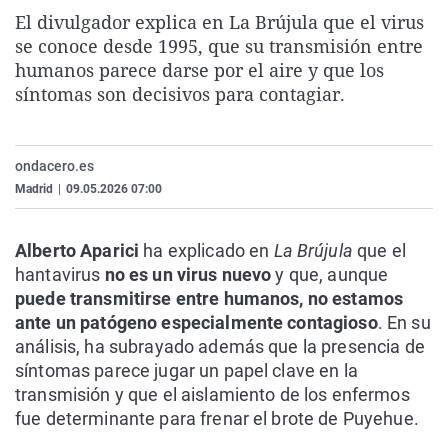
La rosa de los vientos
Caso
Extremadura
Virales
El divulgador explica en La Brújula que el virus
se conoce desde 1995, que su transmisión entre
Gente viajera
Retornados
Galicia
Televisión
humanos parece darse por el aire y que los
Como el perro y el gat
Equipo de investigaci
La Rioja
Elecciones
síntomas son decisivos para contagiar.
Operación Viuda Negr
Navarra
País Vasco
ondacero.es
Madrid
|
09.05.2026 07:00
Alberto Aparici
ha explicado en
La Brújula
que el
hantavirus
no es un virus nuevo
y que, aunque
puede transmitirse entre humanos, no estamos
ante un patógeno especialmente contagioso
. En su
análisis, ha subrayado además que la presencia de
síntomas parece jugar un papel clave en la
transmisión y que el aislamiento de los enfermos
fue determinante para frenar el brote de Puyehue.