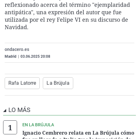
reflexionado acerca del término "ejemplaridad
La rosa de los vientos
Caso
Extremadura
Virales
antipática", una expresión del autor que fue
Gente viajera
Retornados
Galicia
Televisión
utilizada por el rey Felipe VI en su discurso de
Navidad.
Como el perro y el gat
Equipo de investigaci
La Rioja
Elecciones
Operación Viuda Negr
Navarra
País Vasco
ondacero.es
Madrid
|
03.06.2025 20:08
Rafa Latorre
La Brújula
LO MÁS
EN LA BRÚJULA
Ignacio Cembrero relata en La Brújula cómo