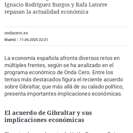
Ignacio Rodríguez Burgos y Rafa Latorre
La rosa de los vientos
Caso
Extremadura
Virales
repasan la actualidad económica
Gente viajera
Retornados
Galicia
Televisión
Como el perro y el gat
Equipo de investigaci
La Rioja
Elecciones
ondacero.es
Operación Viuda Negr
Navarra
Madrid
|
11.06.2025 22:21
País Vasco
La economía española afronta diversos retos en
múltiples frentes, según se ha analizado en el
programa económico de Onda Cero. Entre los
temas más destacados figura el reciente acuerdo
sobre Gibraltar, que más allá de su calado político,
presenta importantes implicaciones económicas.
El acuerdo de Gibraltar y sus
implicaciones económicas