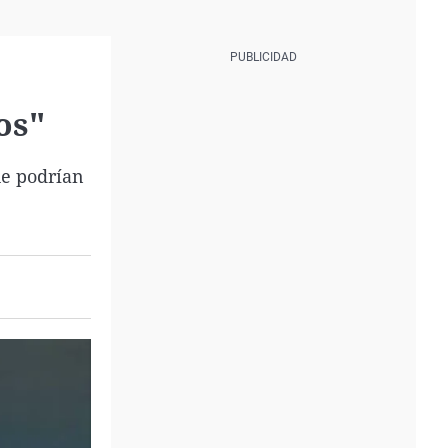
os"
ue podrían