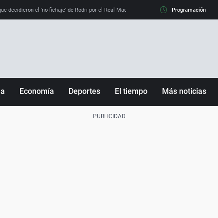
e decidieron el 'no fichaje' de Rodri por el Real Madrid y su 'sí' al Barça
Programación
La llamada de
ña
Economía
Deportes
El tiempo
Más noticias
Fútbol
Sociedad
Baloncesto
Mundo
Tenis
Salud
Motor
Cultura
Ciencia y Tecnología
adrid
Gastronomía
nciana
Medio ambiente