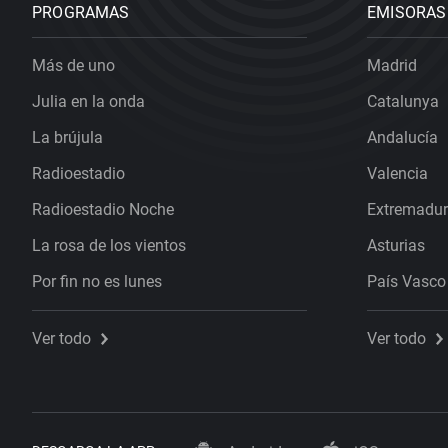
PROGRAMAS
EMISORAS
Más de uno
Madrid
Julia en la onda
Catalunya
La brújula
Andalucía
Radioestadio
Valencia
Radioestadio Noche
Extremadu
La rosa de los vientos
Asturias
Por fin no es lunes
País Vasco
Ver todo
Ver todo