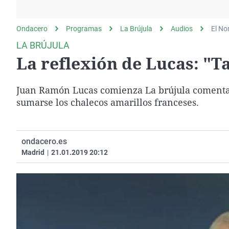
La rosa de los vientos
Caso
Extremadura
Gente viajera
Retornados
Galicia
Ondacero
Programas
La Brújula
Audios
El No
Como el perro y el
Equipo de investigación
La Rioja
LA BRÚJULA
gato
La reflexión de Lucas: "T
Operación Viuda
Navarra
Negra
País Vasco
Juan Ramón Lucas comienza La brújula comentand
sumarse los chalecos amarillos franceses.
ondacero.es
Madrid
|
21.01.2019 20:12