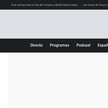
Qué tiempo hará el día del eclipse y dónde habrá nubes
Las horas de locura qu
Directo
Programas
Podcast
Espa
Más de uno
Los Perseguidos
Andalucía
Por fin
Malas decisiones
Aragón
Julia en la onda
Expedientes del más allá
Baleares
La brújula
El viaje del Guernica
Cantabria
Radioestadio
Invisibles
Cataluña
Radioestadio noche
Prohibido morirse
Comunidad de M
El colegio invisible
Esto no ha pasado
Comunitat Vale