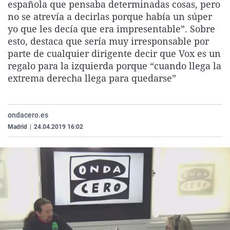
española que pensaba determinadas cosas, pero
La rosa de los vientos
Caso
Extremadura
Virales
no se atrevía a decirlas porque había un súper
Gente viajera
Retornados
Galicia
Televisión
yo que les decía que era impresentable”. Sobre
esto, destaca que sería muy irresponsable por
Como el perro y el gat
Equipo de investigaci
La Rioja
Elecciones
parte de cualquier dirigente decir que Vox es un
Operación Viuda Negr
Navarra
regalo para la izquierda porque “cuando llega la
extrema derecha llega para quedarse”
País Vasco
ondacero.es
Madrid
|
24.04.2019 16:02