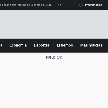
uncionaria que informó de la crisis en Ceuta
"No hay mafias, que no nos engañen": exper
Programación
ña
Economía
Deportes
El tiempo
Más noticias
Fútbol
Sociedad
Baloncesto
Mundo
Tenis
Salud
Motor
Cultura
Ciencia y Tecnología
adrid
Gastronomía
nciana
Medio ambiente