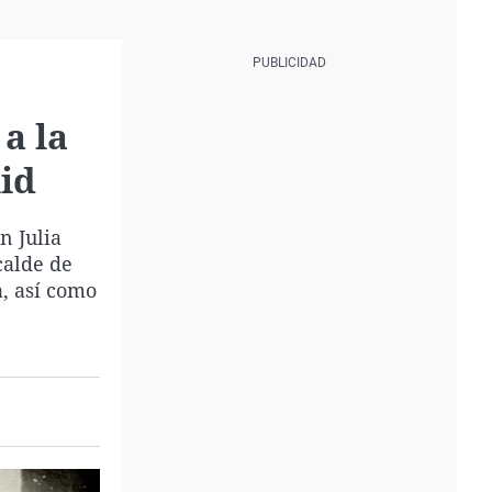
a la
lid
n Julia
calde de
, así como