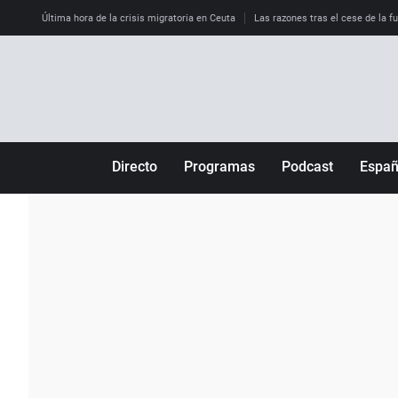
Última hora de la crisis migratoria en Ceuta
Las razones tras el cese de la f
Directo
Programas
Podcast
Espa
Más de uno
Los Perseguidos
Andalucía
Por fin
Malas decisiones
Aragón
Julia en la onda
Expedientes del más allá
Baleares
La brújula
El viaje del Guernica
Cantabria
Radioestadio
Invisibles
Cataluña
Radioestadio noche
Prohibido morirse
Comunidad de M
El colegio invisible
Esto no ha pasado
Comunitat Vale