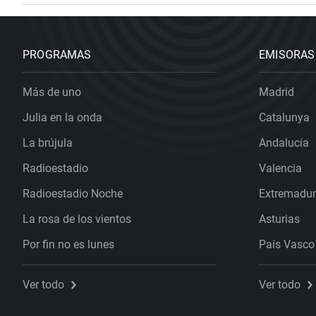
PROGRAMAS
EMISORAS
Más de uno
Madrid
Julia en la onda
Catalunya
La brújula
Andalucía
Radioestadio
Valencia
Radioestadio Noche
Extremadu
La rosa de los vientos
Asturias
Por fin no es lunes
País Vasco
Ver todo
Ver todo