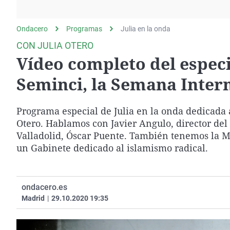
La rosa de los vientos
Caso
Extremadura
Gente viajera
Retornados
Galicia
Ondacero
Programas
Julia en la onda
Como el perro y el
Equipo de investigación
La Rioja
CON JULIA OTERO
gato
Vídeo completo del especia
Operación Viuda
Navarra
Negra
País Vasco
Seminci, la Semana Intern
Programa especial de Julia en la onda dedicada 
Otero. Hablamos con Javier Angulo, director del 
Valladolid, Óscar Puente. También tenemos la M
un Gabinete dedicado al islamismo radical.
ondacero.es
Madrid
|
29.10.2020 19:35