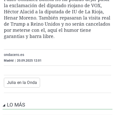
La rosa de los vientos
Caso
Extremadura
Virales
la exclamación del diputado riojano de VOX,
Héctor Alacid a la diputada de IU de La Rioja,
Gente viajera
Retornados
Galicia
Televisión
Henar Moreno. También repasaran la visita real
Como el perro y el gat
Equipo de investigaci
La Rioja
Elecciones
de Trump a Reino Unidos y no serán cancelados
por meterse con el, aquí el humor tiene
Operación Viuda Negr
Navarra
garantías y barra libre.
País Vasco
ondacero.es
Madrid
|
20.09.2025 12:01
Julia en la Onda
LO MÁS