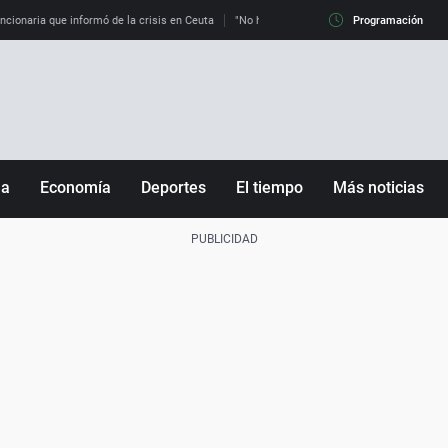
uncionaria que informó de la crisis en Ceuta
"No hay mafias, que no nos engañen": exper
Programación
ña
Economía
Deportes
El tiempo
Más noticias
Fútbol
Sociedad
Baloncesto
Mundo
Tenis
Salud
Motor
Cultura
Ciencia y Tecnología
adrid
Gastronomía
nciana
Medio ambiente