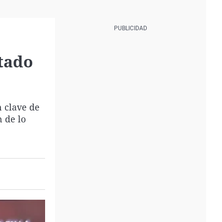
stado
n clave de
 de lo