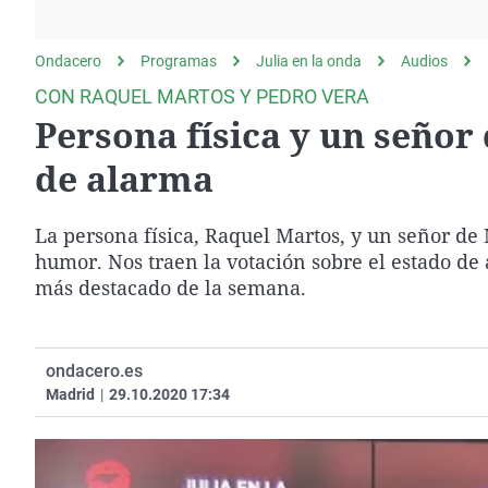
La rosa de los vientos
Caso
Extremadura
Gente viajera
Retornados
Galicia
Ondacero
Programas
Julia en la onda
Audios
Como el perro y el
Equipo de investigación
La Rioja
CON RAQUEL MARTOS Y PEDRO VERA
gato
Persona física y un señor
Operación Viuda
Navarra
Negra
País Vasco
de alarma
La persona física, Raquel Martos, y un señor de 
humor. Nos traen la votación sobre el estado de
más destacado de la semana.
ondacero.es
Madrid
|
29.10.2020 17:34