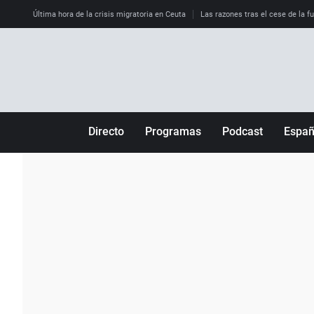
Última hora de la crisis migratoria en Ceuta
Las razones tras el cese de la f
Directo
Programas
Podcast
Espa
Más de uno
Los Perseguidos
Andalucía
Por fin
Malas decisiones
Aragón
Julia en la onda
Expedientes del más allá
Baleares
La brújula
El viaje del Guernica
Cantabria
Radioestadio
Invisibles
Cataluña
Radioestadio noche
Prohibido morirse
Comunidad de M
El colegio invisible
Esto no ha pasado
Comunitat Vale