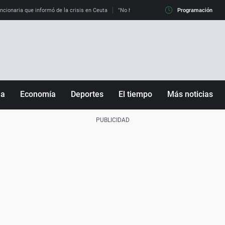
uncionaria que informó de la crisis en Ceuta
"No hay mafias, que no nos engañen": exper
Programación
ña
Economía
Deportes
El tiempo
Más noticias
Fútbol
Sociedad
Baloncesto
Mundo
Tenis
Salud
Motor
Cultura
Ciencia y Tecnología
adrid
Gastronomía
nciana
Medio ambiente