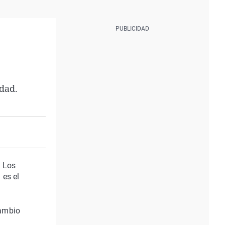
idad.
. Los
 es el
cambio