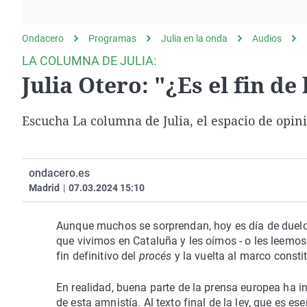
La rosa de los vientos
Caso
Extremadura
Gente viajera
Retornados
Galicia
Ondacero
Programas
Julia en la onda
Audios
Como el perro y el
Equipo de investigación
La Rioja
LA COLUMNA DE JULIA:
gato
Julia Otero: "¿Es el fin de
Operación Viuda
Navarra
Negra
País Vasco
Escucha La columna de Julia, el espacio de opinió
ondacero.es
Madrid
|
07.03.2024 15:10
Aunque muchos se sorprendan, hoy es día de duelo 
que vivimos en Cataluña y les oímos - o les leemos
fin definitivo del
procés
y la vuelta al marco consti
En realidad, buena parte de la prensa europea ha
de esta amnistía. Al texto final de la ley, que es