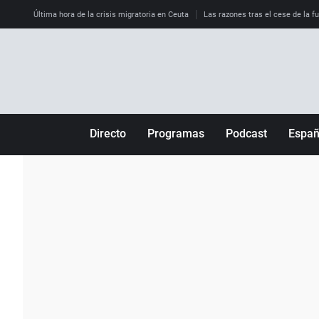
Última hora de la crisis migratoria en Ceuta
Las razones tras el cese de la f
Directo
Programas
Podcast
Espa
Más de uno
Los Perseguidos
Andalucía
Por fin
Malas decisiones
Aragón
Julia en la onda
Expedientes del más allá
Baleares
La brújula
El viaje del Guernica
Cantabria
Radioestadio
Invisibles
Cataluña
Radioestadio noche
Prohibido morirse
Comunidad de M
El colegio invisible
Esto no ha pasado
Comunitat Vale