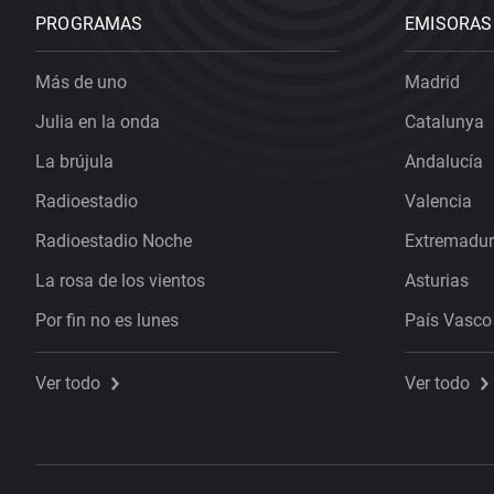
PROGRAMAS
EMISORAS
Más de uno
Madrid
Julia en la onda
Catalunya
La brújula
Andalucía
Radioestadio
Valencia
Radioestadio Noche
Extremadu
La rosa de los vientos
Asturias
Por fin no es lunes
País Vasco
Ver todo
Ver todo