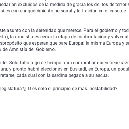
uedarían excluidos de la medida de gracia los delitos de terror
si es con enriquecimiento personal y la traición en el caso de
ste asunto con la serenidad que merece. Para el gobierno y to
to), la amnistía es cerrar la etapa de confrontación y volver al
despropósito que esperan que pare Europa: la misma Europa y s
y de Amnistía del Gobierno.
cado. Solo falta algo de tiempo para comprobar quien tiene raz
atura, y pronto habrá elecciones en Euskadi, en Europa, un poqu
pretarse, cada cual con la sardina pegada a su ascua.
a legislatura?¿ O es solo el principio de mas inestabilidad?