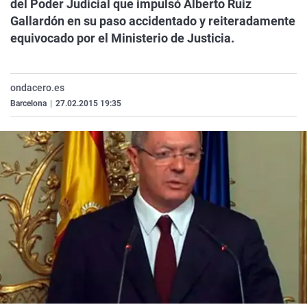
del Poder Judicial que impulsó Alberto Ruiz
La rosa de los vientos
Caso
Extremadura
Virales
Gallardón en su paso accidentado y reiteradamente
Gente viajera
Retornados
Galicia
Televisión
equivocado por el Ministerio de Justicia.
Como el perro y el gat
Equipo de investigaci
La Rioja
Elecciones
Operación Viuda Negr
Navarra
ondacero.es
Barcelona
|
27.02.2015 19:35
País Vasco