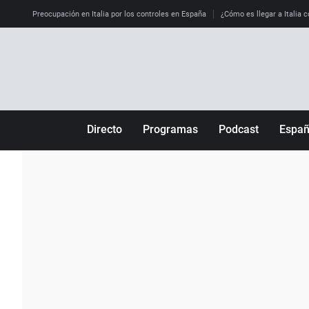
Preocupación en Italia por los controles en España
¿Cómo es llegar a Italia c
Directo
Programas
Podcast
Espa
Más de uno
Los Perseguidos
Andalucía
Por fin
Malas decisiones
Aragón
Julia en la onda
Expedientes del más allá
Baleares
La brújula
El viaje del Guernica
Cantabria
Radioestadio
Invisibles
Cataluña
Radioestadio noche
Prohibido morirse
Comunidad de M
El colegio invisible
Esto no ha pasado
Comunitat Vale