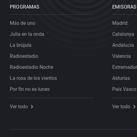
PROGRAMAS
EMISORAS
Más de uno
Madrid
Julia en la onda
Catalunya
La brújula
Andalucía
Radioestadio
Valencia
Radioestadio Noche
Extremadu
La rosa de los vientos
Asturias
Por fin no es lunes
País Vasco
Ver todo
Ver todo