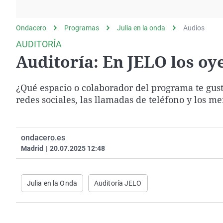
La rosa de los vientos
Caso
Extremadura
Gente viajera
Retornados
Galicia
Ondacero
Programas
Julia en la onda
Audios
Como el perro y el
Equipo de investigación
La Rioja
AUDITORÍA
gato
Auditoría: En JELO los oy
Operación Viuda
Navarra
Negra
País Vasco
¿Qué espacio o colaborador del programa te gust
redes sociales, las llamadas de teléfono y los 
ondacero.es
Madrid
|
20.07.2025 12:48
Julia en la Onda
Auditoría JELO