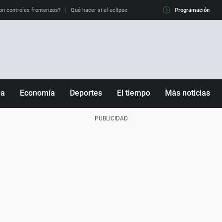
on controles fronterizos?
Qué hacer si el eclipse me pilla conduciendo
Programación
Qué tiempo 
ña
Economía
Deportes
El tiempo
Más noticias
Fútbol
Sociedad
Baloncesto
Mundo
Tenis
Salud
Motor
Cultura
Ciencia y Tecnología
adrid
Gastronomía
nciana
Medio ambiente