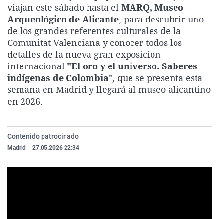
viajan este sábado hasta el
MARQ, Museo
La rosa de los vientos
Caso
Extremadura
Virales
Arqueológico de Alicante
, para descubrir uno
Gente viajera
Retornados
Galicia
Televisión
de los grandes referentes culturales de la
Comunitat Valenciana y conocer todos los
Como el perro y el gat
Equipo de investigaci
La Rioja
Elecciones
detalles de la nueva gran exposición
Operación Viuda Negr
Navarra
internacional
"El oro y el universo. Saberes
indígenas de Colombia"
, que se presenta esta
País Vasco
semana en Madrid y llegará al museo alicantino
en 2026.
Contenido patrocinado
Madrid
|
27.05.2026 22:34