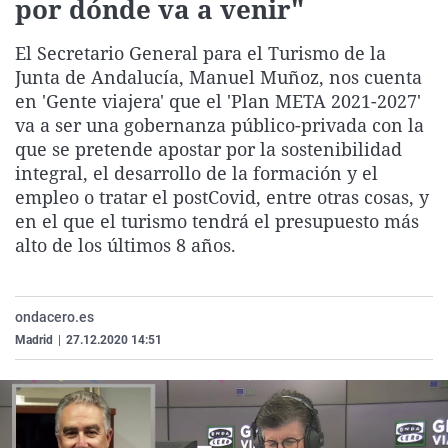
por dónde va a venir"
La rosa de los vientos
Caso
Extremadura
Virales
El Secretario General para el Turismo de la
Gente viajera
Retornados
Galicia
Televisión
Junta de Andalucía, Manuel Muñoz, nos cuenta
Como el perro y el gat
Equipo de investigaci
La Rioja
Elecciones
en 'Gente viajera' que el 'Plan META 2021-2027'
Operación Viuda Negr
Navarra
va a ser una gobernanza público-privada con la
que se pretende apostar por la sostenibilidad
País Vasco
integral, el desarrollo de la formación y el
empleo o tratar el postCovid, entre otras cosas, y
en el que el turismo tendrá el presupuesto más
alto de los últimos 8 años.
ondacero.es
Madrid
|
27.12.2020 14:51