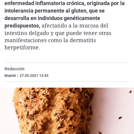
enfermedad inflamatoria crónica, originada por la
La rosa de los vientos
Caso
Extremadura
Virales
intolerancia permanente al gluten, que se
Gente viajera
Retornados
Galicia
Televisión
desarrolla en individuos genéticamente
afectando a la mucosa del
predispuestos,
Como el perro y el gat
Equipo de investigaci
La Rioja
Elecciones
intestino delgado y que puede tener otras
Operación Viuda Negr
Navarra
manifestaciones como la dermatitis
herpetiforme.
País Vasco
Redacción
Madrid
|
27.05.2021 12:43