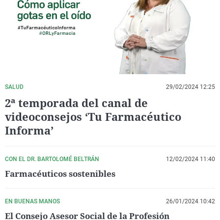
La rosa de los vientos
Caso
Extremadura
Virales
Gente viajera
Retornados
Galicia
Televisión
Como el perro y el gat
Equipo de investigaci
La Rioja
Elecciones
Operación Viuda Negr
Navarra
País Vasco
SALUD
29/02/2024 12:25
2ª temporada del canal de
videoconsejos ‘Tu Farmacéutico
Informa’
CON EL DR. BARTOLOMÉ BELTRÁN
12/02/2024 11:40
Farmacéuticos sostenibles
EN BUENAS MANOS
26/01/2024 10:42
El Consejo Asesor Social de la Profesión