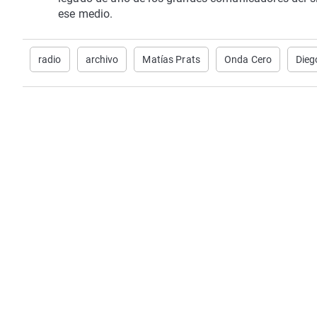
ese medio.
radio
archivo
Matías Prats
Onda Cero
Dieg