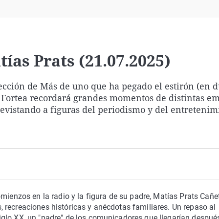
Virales
Televisión
Elecciones
tías Prats (21.07.2025)
sección de Más de uno que ha pegado el estirón (en 
 Fortea recordará grandes momentos de distintas em
evistando a figuras del periodismo y del entretenim
mienzos en la radio y la figura de su padre, Matías Prats Cañet
, recreaciones históricas y anécdotas familiares. Un repaso al
glo XX, un "padre" de los comunicadores que llegarían despué