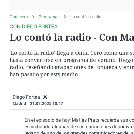
La rosa de los vientos
Caso
Extremadura
Gente viajera
Retornados
Galicia
Ondacero
Programas
Lo contó la radio
Como el perro y el
Equipo de investigación
La Rioja
CON DIEGO FORTEA
gato
Lo contó la radio - Con Ma
Operación Viuda
Navarra
Negra
País Vasco
'Lo contó la radio' llega a Onda Cero como una 
hasta convertirse en programa de verano. Diego
radio, reseñando grabaciones de fonoteca y entr
han pasado por ests medio.
Diego Fortea
Madrid
|
21.07.2025 10:47
En el episodio de hoy, Matías Prats recuerda sus co
escuchando algunas de sus
narraciones deportivas
legado de uno de los grandes comunicadores del si