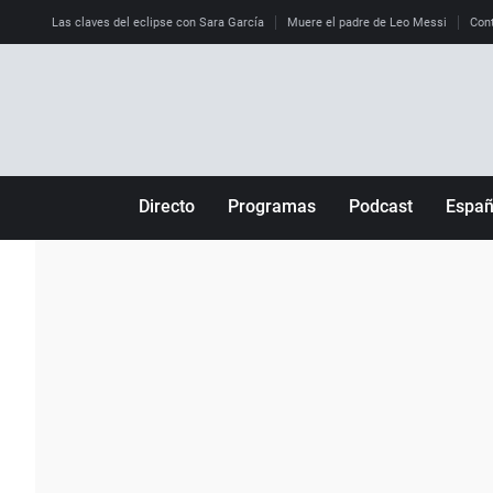
Las claves del eclipse con Sara García
Muere el padre de Leo Messi
Cont
Directo
Programas
Podcast
Espa
Más de uno
Los Perseguidos
Andalucía
Por fin
Malas decisiones
Aragón
Julia en la onda
Expedientes del más allá
Baleares
La brújula
El viaje del Guernica
Cantabria
Radioestadio
Invisibles
Cataluña
Radioestadio noche
Prohibido morirse
Comunidad de M
El colegio invisible
Esto no ha pasado
Comunitat Vale