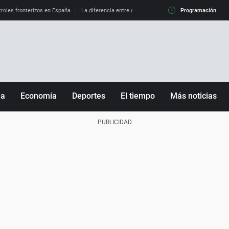
roles fronterizos en España
La diferencia entre observar el eclipse al 99% y al 100%
Programación
ña
Economía
Deportes
El tiempo
Más noticias
Fútbol
Sociedad
Baloncesto
Mundo
Tenis
Salud
Motor
Cultura
Ciencia y Tecnología
adrid
Gastronomía
nciana
Medio ambiente