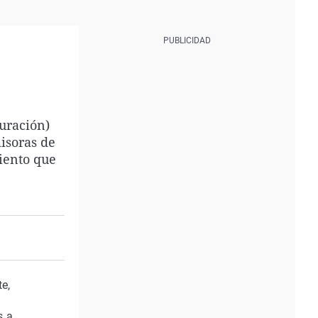
duración)
isoras de
iento que
e,
s a