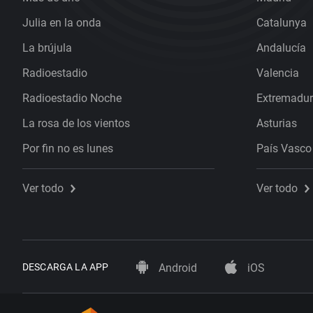
Julia en la onda
Catalunya
La brújula
Andalucía
Radioestadio
Valencia
Radioestadio Noche
Extremadu
La rosa de los vientos
Asturias
Por fin no es lunes
País Vasco
Ver todo
Ver todo
DESCARGA LA APP
Android
iOS