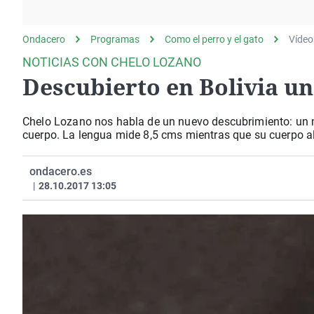
La rosa de los vientos
Caso
Extremadura
Gente viajera
Retornados
Galicia
Ondacero
Programas
Como el perro y el gato
Vídeo
Como el perro y el
Equipo de investigación
La Rioja
NOTICIAS CON CHELO LOZANO
gato
Descubierto en Bolivia u
Operación Viuda
Navarra
Negra
País Vasco
Chelo Lozano nos habla de un nuevo descubrimiento: un m
cuerpo. La lengua mide 8,5 cms mientras que su cuerpo a
ondacero.es
|
28.10.2017 13:05