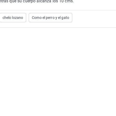
tras que su cuerpo alcanza los 10 cms.
chelo lozano
Como el perro y el gato