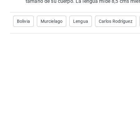
tamaño de su cuerpo. La lengua mide 8,5 cms mien
Bolivia
Murcielago
Lengua
Carlos Rodríguez