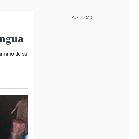
engua
tamaño de su