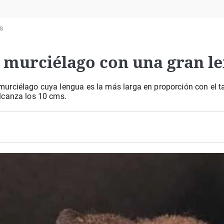
Virales
Televisión
s
Elecciones
n murciélago con una gran l
urciélago cuya lengua es la más larga en proporción con el 
lcanza los 10 cms.