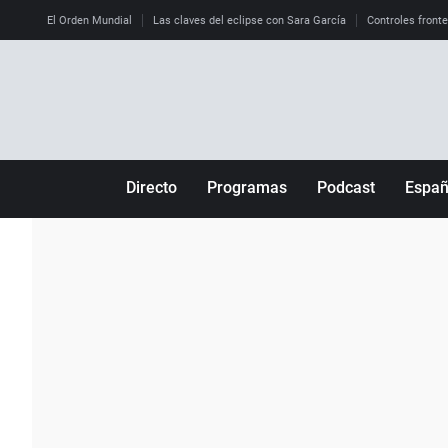
El Orden Mundial
Las claves del eclipse con Sara García
Controles front
Directo
Programas
Podcast
Espa
Más de uno
Los Perseguidos
Andalucía
Por fin
Malas decisiones
Aragón
Julia en la onda
Expedientes del más allá
Baleares
La brújula
El viaje del Guernica
Cantabria
Radioestadio
Invisibles
Cataluña
Radioestadio noche
Prohibido morirse
Comunidad de M
El colegio invisible
Esto no ha pasado
Comunitat Vale