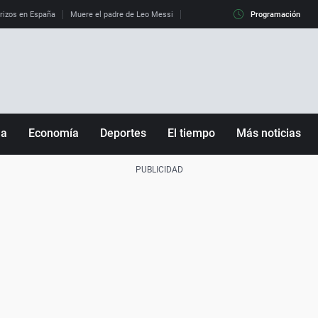
erizos en España
Muere el padre de Leo Messi
La diferencia entre observar el eclip
Programación
ña
Economía
Deportes
El tiempo
Más noticias
Fútbol
Sociedad
Baloncesto
Mundo
Tenis
Salud
Motor
Cultura
Ciencia y Tecnología
adrid
Gastronomía
nciana
Medio ambiente