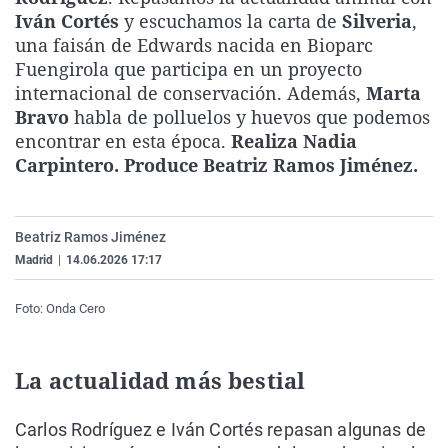
La rosa de los vientos
Caso
Extremadura
Virales
Iván Cortés
y escuchamos la carta de
Silveria
,
una faisán de Edwards nacida en Bioparc
Gente viajera
Retornados
Galicia
Televisión
Fuengirola que participa en un proyecto
Como el perro y el gat
Equipo de investigaci
La Rioja
Elecciones
internacional de conservación. Además,
Marta
Bravo
habla de polluelos y huevos que podemos
Operación Viuda Negr
Navarra
encontrar en esta época.
Realiza Nadia
País Vasco
Carpintero. Produce Beatriz Ramos Jiménez.
Beatriz Ramos Jiménez
Madrid
|
14.06.2026 17:17
Foto: Onda Cero
La actualidad más bestial
Carlos Rodríguez e Iván Cortés repasan algunas de