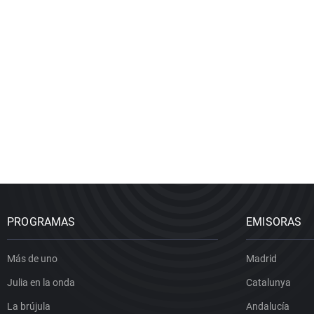
PROGRAMAS
EMISORAS
Más de uno
Madrid
Julia en la onda
Catalunya
La brújula
Andalucía