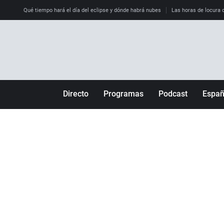
Qué tiempo hará el día del eclipse y dónde habrá nubes
Las horas de locura qu
Directo
Programas
Podcast
Espa
Más de uno
Los Perseguidos
Andalucía
Por fin
Malas decisiones
Aragón
Julia en la onda
Expedientes del más allá
Baleares
La brújula
El viaje del Guernica
Cantabria
Radioestadio
Invisibles
Cataluña
Radioestadio noche
Prohibido morirse
Comunidad de M
El colegio invisible
Esto no ha pasado
Comunitat Vale