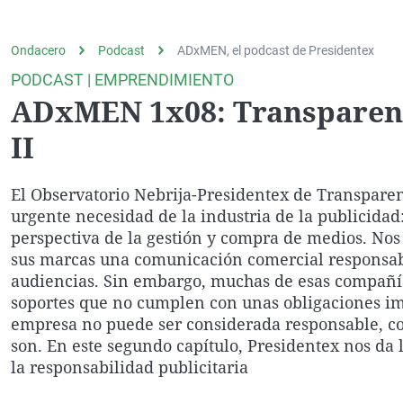
La rosa de los vientos
Caso
Extremadura
Gente viajera
Retornados
Galicia
Ondacero
Podcast
ADxMEN, el podcast de Presidentex
Como el perro y el
Equipo de investigación
La Rioja
PODCAST | EMPRENDIMIENTO
gato
ADxMEN 1x08: Transparenci
Operación Viuda
Navarra
Negra
País Vasco
II
El Observatorio Nebrija-Presidentex de Transparen
urgente necesidad de la industria de la publicidad:
perspectiva de la gestión y compra de medios. Nos
sus marcas una comunicación comercial responsable
audiencias. Sin embargo, muchas de esas compañías
soportes que no cumplen con unas obligaciones imp
empresa no puede ser considerada responsable, com
son. En este segundo capítulo, Presidentex nos da
la responsabilidad publicitaria