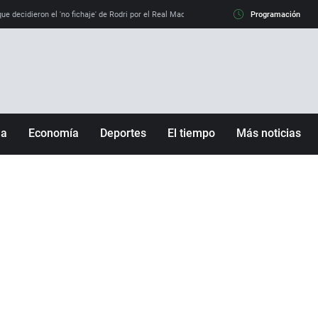
e decidieron el 'no fichaje' de Rodri por el Real Madrid y su 'sí' al Barça
Programación
La llamada de
ña
Economía
Deportes
El tiempo
Más noticias
Fútbol
Sociedad
Baloncesto
Mundo
Tenis
Salud
Motor
Cultura
Ciencia y Tecnología
adrid
Gastronomía
nciana
Medio ambiente