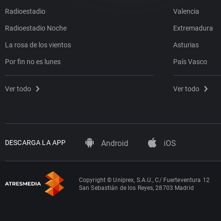
Radioestadio
Valencia
Radioestadio Noche
Extremadura
La rosa de los vientos
Asturias
Por fin no es lunes
País Vasco
Ver todo
Ver todo
DESCARGA LA APP
Android
iOS
Copyright © Uniprex, S.A.U., C/ Fuerteventura 12
San Sebastián de los Reyes, 28703 Madrid