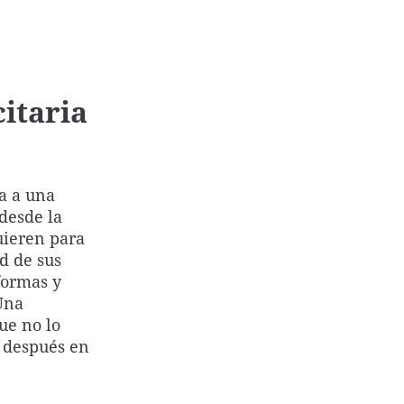
itaria
a a una
 desde la
uieren para
d de sus
formas y
Una
ue no lo
n después en