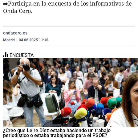
➡️Participa en la encuesta de los informativos de
La
C
Ex
Vi
Onda Cero.
Ge
Re
Ga
Te
Co
Eq
La
El
ondacero.es
Op
Na
Madrid
|
04.06.2025 11:18
Pa
ENCUESTA
¿Cree que Leire Díez estaba haciendo un trabajo
periodístico o estaba trabajando para el PSOE?