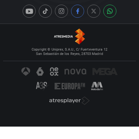
Copyright © Uniprex, S.A.U., C/ Fuerteventura 12
San Sebastián de los Reyes, 28703 Madrid