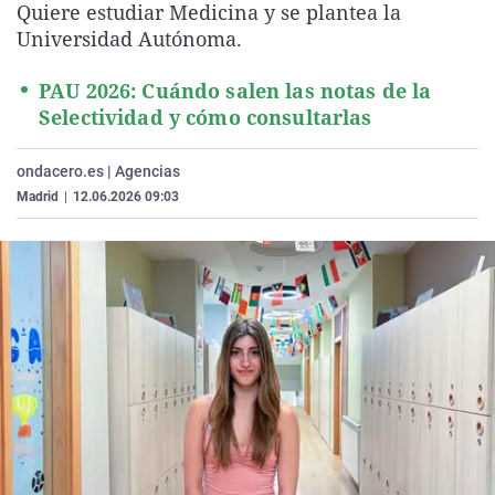
Quiere estudiar Medicina y se plantea la
La rosa de los vientos
Caso
Extremadura
Virales
Universidad Autónoma.
Gente viajera
Retornados
Galicia
Televisión
PAU 2026: Cuándo salen las notas de la
Como el perro y el gat
Equipo de investigaci
La Rioja
Elecciones
Selectividad y cómo consultarlas
Operación Viuda Negr
Navarra
ondacero.es | Agencias
País Vasco
Madrid
|
12.06.2026 09:03