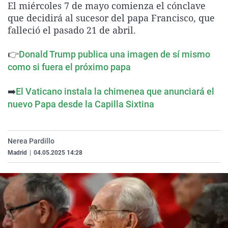
El miércoles 7 de mayo comienza el cónclave
La rosa de los vientos
Caso
Extremadura
Virales
que decidirá al sucesor del papa Francisco, que
Gente viajera
Retornados
Galicia
Televisión
falleció el pasado 21 de abril.
Como el perro y el gat
Equipo de investigaci
La Rioja
Elecciones
👉
Donald Trump publica una imagen de sí mismo
Operación Viuda Negr
Navarra
como si fuera el próximo papa
País Vasco
➡️
El Vaticano instala la chimenea que anunciará el
nuevo Papa desde la Capilla Sixtina
Nerea Pardillo
Madrid
|
04.05.2025 14:28