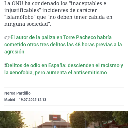
La ONU ha condenado los "inaceptables e
La rosa de los vientos
Caso
Extremadura
Virales
injustificables" incidentes de carácter
Gente viajera
Retornados
Galicia
Televisión
"islamófobo" que "no deben tener cabida en
ninguna sociedad".
Como el perro y el gat
Equipo de investigaci
La Rioja
Elecciones
Operación Viuda Negr
Navarra
👉
El autor de la paliza en Torre Pacheco habría
cometido otros tres delitos las 48 horas previas a la
País Vasco
agresión
❗
Delitos de odio en España: descienden el racismo y
la xenofobia, pero aumenta el antisemitismo
Nerea Pardillo
Madrid
|
19.07.2025 12:13