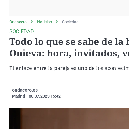
La rosa de los vientos
Caso
Extremadura
Gente viajera
Retornados
Galicia
Ondacero
Noticias
Como el perro y el
Sociedad
Equipo de investigación
La Rioja
gato
SOCIEDAD
Operación Viuda
Navarra
Todo lo que se sabe de la
Negra
País Vasco
Onieva: hora, invitados, v
El enlace entre la pareja es uno de los acontec
ondacero.es
Madrid
|
08.07.2023 15:42