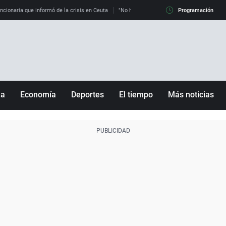
uncionaria que informó de la crisis en Ceuta
"No hay mafias, que no nos engañen": exper
Programación
ña
Economía
Deportes
El tiempo
Más noticias
Fútbol
Sociedad
Baloncesto
Mundo
Tenis
Salud
Motor
Cultura
Ciencia y Tecnología
adrid
Gastronomía
nciana
Medio ambiente