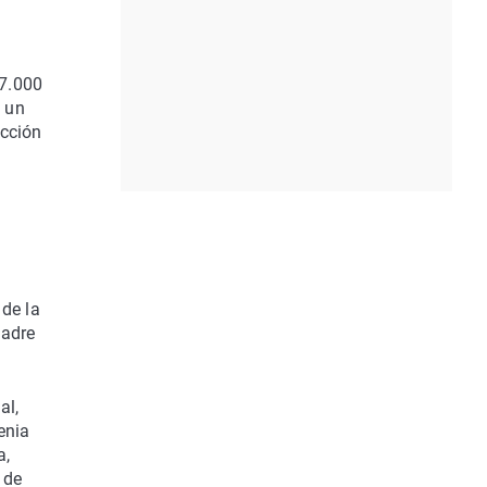
 7.000
á un
ección
a
 de la
madre
al,
enia
a,
 de