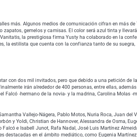
etalles más. Algunos medios de comunicación cifran en más de
o zapatos, gemelos y camisas. El color será azul tinta y llevar
anitatis, la prestigiosa firma Yusty ha colaborado en la conf
s, la estilista que cuenta con la confianza tanto de su suegra,
tar con dos mil invitados, pero que debido a una petición de l
finalmente irán alrededor de 400 personas, entre ellas, además
uel Falcó -hermano de la novia- y la madrina, Carolina Molas -
 Samantha Vallejo-Nágera, Pablo Motos, Nuria Roca, Juan del V
Borbón y Yoldi, Christian de Hannover, Alessandra de Osma, Eug
o Falcó e Isabell Junot, Rafa Nadal, José Luis Martínez Almeid
es destacadas en el ámbito mediático, como Eugenia Martínez