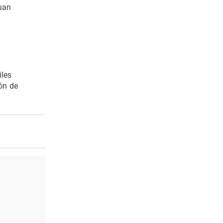
uan
iles
lón de