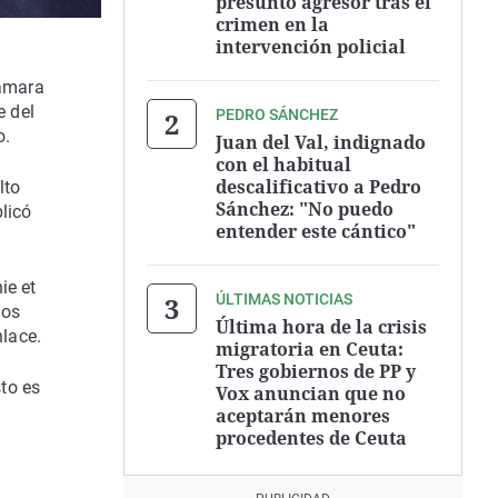
presunto agresor tras el
crimen en la
intervención policial
Tamara
e del
PEDRO SÁNCHEZ
o.
Juan del Val, indignado
con el habitual
descalificativo a Pedro
lto
Sánchez: "No puedo
licó
entender este cántico"
ie et
ÚLTIMAS NOTICIAS
dos
Última hora de la crisis
nlace.
migratoria en Ceuta:
Tres gobiernos de PP y
sto es
Vox anuncian que no
aceptarán menores
procedentes de Ceuta