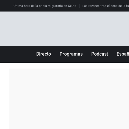
Última hora de la crisis migratoria en Ceuta
Las razones tras el cese de la f
Directo
Programas
Podcast
Espa
Más de uno
Los Perseguidos
Andalucía
Por fin
Malas decisiones
Aragón
Julia en la onda
Expedientes del más allá
Baleares
La brújula
El viaje del Guernica
Cantabria
Radioestadio
Invisibles
Cataluña
Radioestadio noche
Prohibido morirse
Comunidad de M
El colegio invisible
Esto no ha pasado
Comunitat Vale