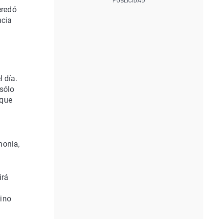
eredó
ncia
 día.
 sólo
 que
monia,
irá
mino