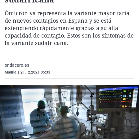
La rosa de los vientos
Caso
Extremadura
Virales
Ómicron ya representa la variante mayoritaria
Gente viajera
Retornados
Galicia
Televisión
de nuevos contagios en España y se está
Como el perro y el gat
Equipo de investigaci
La Rioja
Elecciones
extendiendo rápidamente gracias a su alta
capacidad de contagio. Estos son los síntomas de
Operación Viuda Negr
Navarra
la variante sudafricana.
País Vasco
ondacero.es
Madrid
|
21.12.2021 05:33