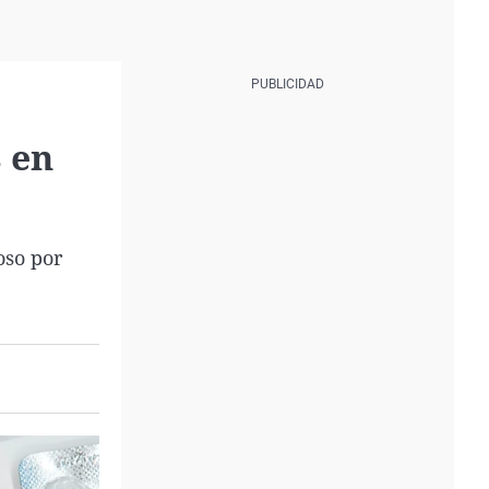
s en
oso por