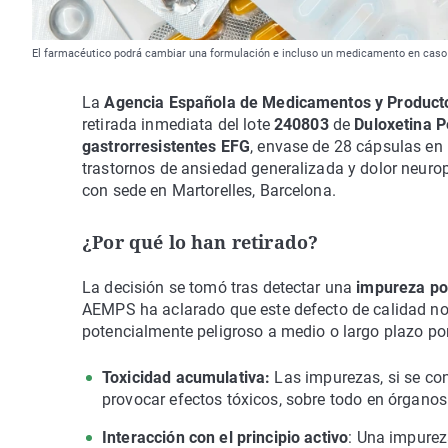
El farmacéutico podrá cambiar una formulación e incluso un medicamento en caso
La
Agencia Española de Medicamentos y Producto
retirada inmediata del lote
240803
de
Duloxetina 
gastrorresistentes EFG
, envase de 28 cápsulas en b
trastornos de ansiedad generalizada y dolor neuro
con sede en Martorelles, Barcelona.
¿Por qué lo han retirado?
La decisión se tomó tras detectar una
impureza por
AEMPS ha aclarado que este defecto de calidad no s
potencialmente peligroso a medio o largo plazo por
Toxicidad acumulativa:
Las impurezas, si se c
provocar efectos tóxicos, sobre todo en órganos
Interacción con el principio activo
: Una impurez