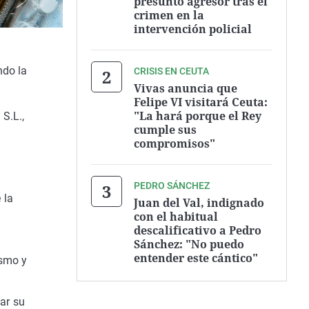
presunto agresor tras el
crimen en la
intervención policial
do la
CRISIS EN CEUTA
Vivas anuncia que
Felipe VI visitará Ceuta:
"La hará porque el Rey
S.L.,
cumple sus
compromisos"
PEDRO SÁNCHEZ
 la
Juan del Val, indignado
con el habitual
descalificativo a Pedro
Sánchez: "No puedo
entender este cántico"
ismo y
ar su