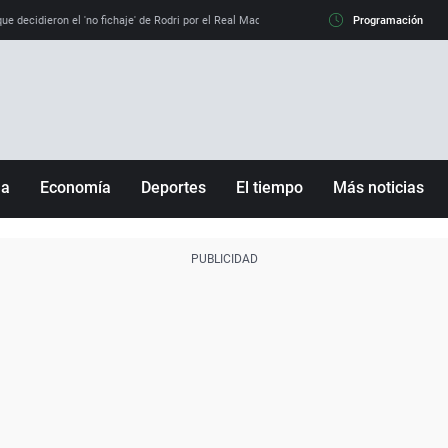
e decidieron el 'no fichaje' de Rodri por el Real Madrid y su 'sí' al Barça
Programación
La llamada de
ña
Economía
Deportes
El tiempo
Más noticias
Fútbol
Sociedad
Baloncesto
Mundo
Tenis
Salud
Motor
Cultura
Ciencia y Tecnología
adrid
Gastronomía
nciana
Medio ambiente