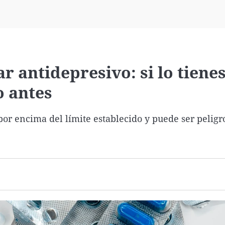
Virales
Televisión
Elecciones
r antidepresivo: si lo tiene
o antes
por encima del límite establecido y puede ser peligr