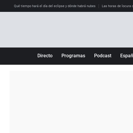
Qué tiempo hará el día del eclipse y dónde habrá nubes
Las horas de locura qu
Directo
Programas
Podcast
Espa
Más de uno
Los Perseguidos
Andalucía
Por fin
Malas decisiones
Aragón
Julia en la onda
Expedientes del más allá
Baleares
La brújula
El viaje del Guernica
Cantabria
Radioestadio
Invisibles
Cataluña
Radioestadio noche
Prohibido morirse
Comunidad de M
El colegio invisible
Esto no ha pasado
Comunitat Vale