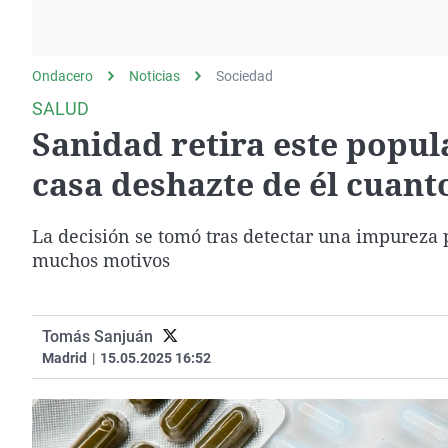
La rosa de los vientos
Caso
Extremadura
Gente viajera
Retornados
Galicia
Ondacero
Noticias
Como el perro y el
Sociedad
Equipo de investigación
La Rioja
gato
SALUD
Operación Viuda
Navarra
Sanidad retira este popula
Negra
País Vasco
casa deshazte de él cuant
La decisión se tomó tras detectar una impureza 
muchos motivos
Tomás Sanjuán
Madrid
|
15.05.2025 16:52