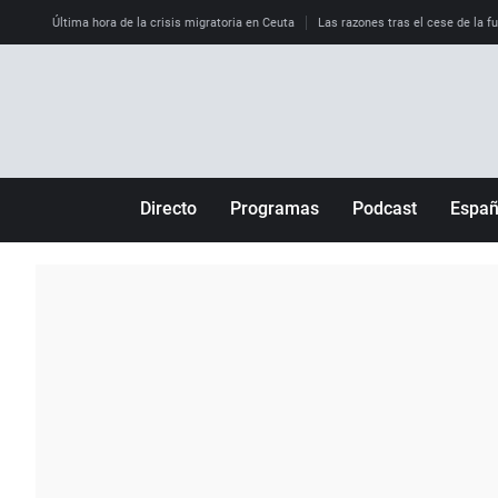
Última hora de la crisis migratoria en Ceuta
Las razones tras el cese de la f
Directo
Programas
Podcast
Espa
Más de uno
Los Perseguidos
Andalucía
Por fin
Malas decisiones
Aragón
Julia en la onda
Expedientes del más allá
Baleares
La brújula
El viaje del Guernica
Cantabria
Radioestadio
Invisibles
Cataluña
Radioestadio noche
Prohibido morirse
Comunidad de M
El colegio invisible
Esto no ha pasado
Comunitat Vale