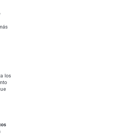
e
 más
a los
ento
que
cos
n