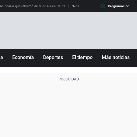
uncionaria que informó de la crisis en Ceuta
"No hay mafias, que no nos engañen": exper
Programación
ña
Economía
Deportes
El tiempo
Más noticias
Fútbol
Sociedad
Baloncesto
Mundo
Tenis
Salud
Motor
Cultura
Ciencia y Tecnología
adrid
Gastronomía
nciana
Medio ambiente