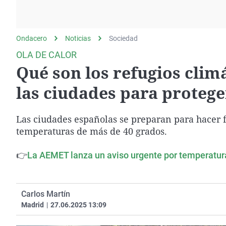
La rosa de los vientos
Caso
Extremadura
Gente viajera
Retornados
Galicia
Ondacero
Noticias
Como el perro y el
Sociedad
Equipo de investigación
La Rioja
gato
OLA DE CALOR
Operación Viuda
Navarra
Qué son los refugios climá
Negra
País Vasco
las ciudades para protege
Las ciudades españolas se preparan para hacer 
temperaturas de más de 40 grados.
👉
La AEMET lanza un aviso urgente por temperaturas
Carlos Martín
Madrid
|
27.06.2025 13:09