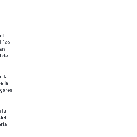
el
lí se
ran
l de
e la
e la
ugares
 la
del
ería