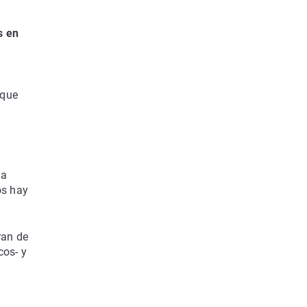
s en
 que
ha
os hay
ran de
cos- y