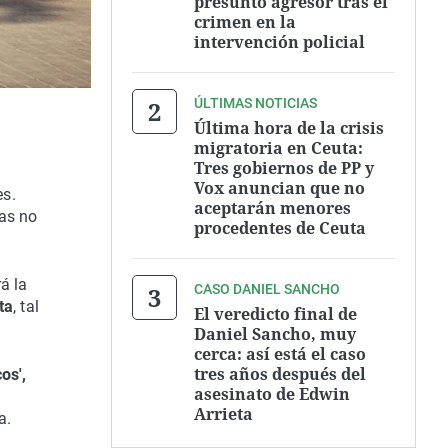
presunto agresor tras el
crimen en la
intervención policial
ÚLTIMAS NOTICIAS
Última hora de la crisis
migratoria en Ceuta:
Tres gobiernos de PP y
Vox anuncian que no
es.
aceptarán menores
as no
procedentes de Ceuta
á la
CASO DANIEL SANCHO
ta
, tal
El veredicto final de
Daniel Sancho, muy
cerca: así está el caso
tres años después del
os',
asesinato de Edwin
Arrieta
a.