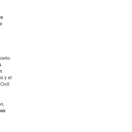
os
e
ierto
s
n
s y el
ivil.
ón,
cos