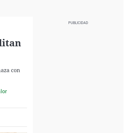
litan
naza con
lor