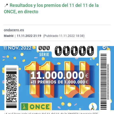
La rosa de los vientos
Caso
Extremadura
Virales
📍
Resultados y los premios del 11 del 11 de la
ONCE, en directo
Gente viajera
Retornados
Galicia
Televisión
Como el perro y el gat
Equipo de investigaci
La Rioja
Elecciones
ondacero.es
Operación Viuda Negr
Navarra
Madrid
|
11.11.2022 21:19
(Publicado 11.11.2022 18:38)
País Vasco