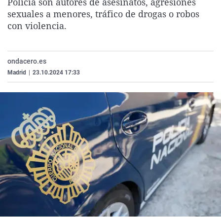
Policía son autores de asesinatos, agresiones
La rosa de los vientos
Caso
Extremadura
Virales
sexuales a menores, tráfico de drogas o robos
con violencia.
Gente viajera
Retornados
Galicia
Televisión
Como el perro y el gat
Equipo de investigaci
La Rioja
Elecciones
Operación Viuda Negr
Navarra
ondacero.es
Madrid
|
23.10.2024 17:33
País Vasco