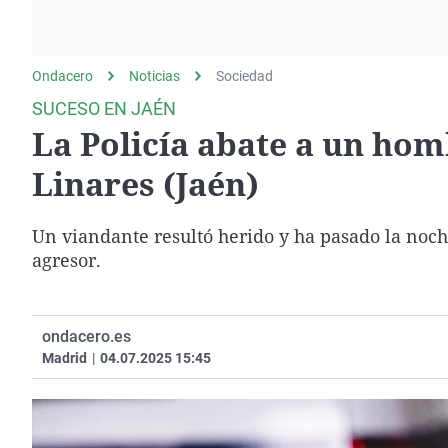
La rosa de los vientos
Caso
Extremadura
Gente viajera
Retornados
Galicia
Ondacero
Noticias
Como el perro y el
Sociedad
Equipo de investigación
La Rioja
gato
SUCESO EN JAÉN
Operación Viuda
Navarra
La Policía abate a un hom
Negra
País Vasco
Linares (Jaén)
Un viandante resultó herido y ha pasado la noche
agresor.
ondacero.es
Madrid
|
04.07.2025 15:45