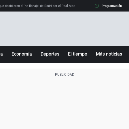
e decidieron el 'no fichaje' de Rodri por el Real Madrid y su 'sí' al Barça
Programación
La llamada de
ña
Economía
Deportes
El tiempo
Más noticias
Fútbol
Sociedad
Baloncesto
Mundo
Tenis
Salud
Motor
Cultura
Ciencia y Tecnología
adrid
Gastronomía
nciana
Medio ambiente