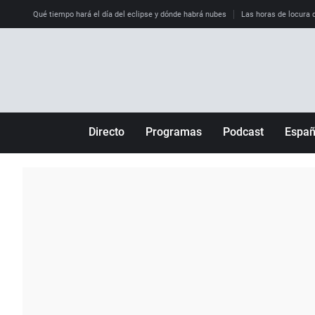
Qué tiempo hará el día del eclipse y dónde habrá nubes
Las horas de locura qu
Directo
Programas
Podcast
Espa
Más de uno
Los Perseguidos
Andalucía
Por fin
Malas decisiones
Aragón
Julia en la onda
Expedientes del más allá
Baleares
La brújula
El viaje del Guernica
Cantabria
Radioestadio
Invisibles
Cataluña
Radioestadio noche
Prohibido morirse
Comunidad de M
El colegio invisible
Esto no ha pasado
Comunitat Vale