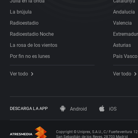
Julia en la onda
Catalunya
La brújula
Andalucía
Radioestadio
Valencia
Radioestadio Noche
Extremadu
La rosa de los vientos
Asturias
Por fin no es lunes
País Vasco
Ver todo
Ver todo
DESCARGA LA APP
Android
iOS
Copyright © Uniprex, S.A.U., C/ Fuerteventura 12
San Sebastián de los Reyes, 28703 Madrid