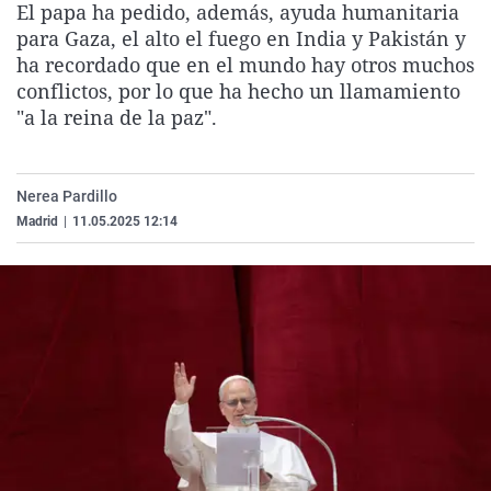
El papa ha pedido, además, ayuda humanitaria
La rosa de los vientos
Caso
Extremadura
Virales
para Gaza, el alto el fuego en India y Pakistán y
Gente viajera
Retornados
Galicia
Televisión
ha recordado que en el mundo hay otros muchos
conflictos, por lo que ha hecho un llamamiento
Como el perro y el gat
Equipo de investigaci
La Rioja
Elecciones
"a la reina de la paz".
Operación Viuda Negr
Navarra
País Vasco
Nerea Pardillo
Madrid
|
11.05.2025 12:14