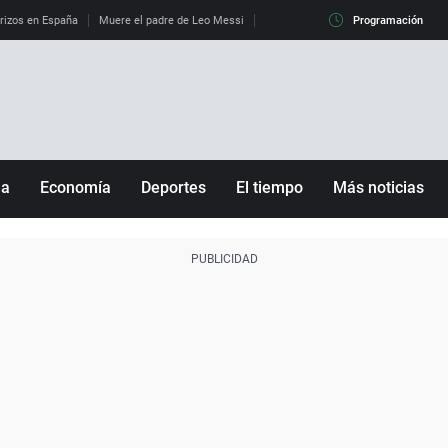
erizos en España
Muere el padre de Leo Messi
La diferencia entre observar el eclip
Programación
ña
Economía
Deportes
El tiempo
Más noticias
Fútbol
Sociedad
Baloncesto
Mundo
Tenis
Salud
Motor
Cultura
Ciencia y Tecnología
adrid
Gastronomía
nciana
Medio ambiente