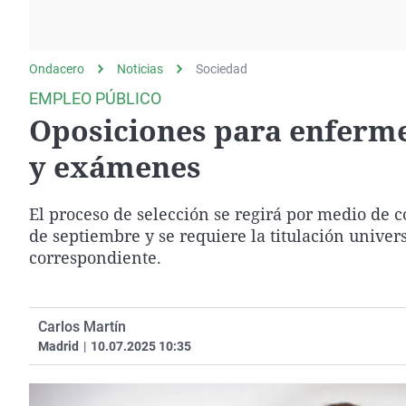
La rosa de los vientos
Caso
Extremadura
Gente viajera
Retornados
Galicia
Ondacero
Noticias
Como el perro y el
Sociedad
Equipo de investigación
La Rioja
gato
EMPLEO PÚBLICO
Operación Viuda
Navarra
Oposiciones para enfermer
Negra
País Vasco
y exámenes
El proceso de selección se regirá por medio de c
de septiembre y se requiere la titulación univer
correspondiente.
Carlos Martín
Madrid
|
10.07.2025 10:35