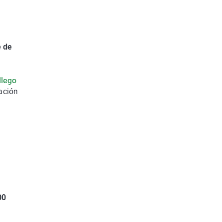
e de
llego
ación
00