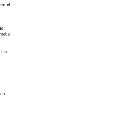
bre el
io
prueba
 las
r
ado