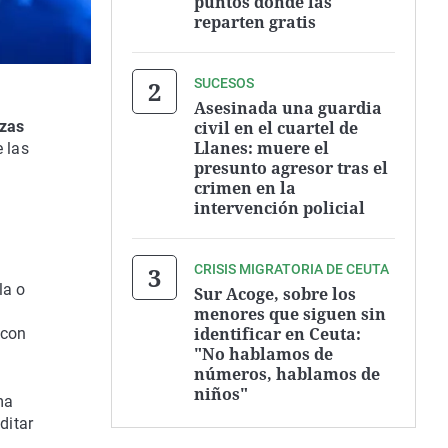
puntos donde las
reparten gratis
SUCESOS
Asesinada una guardia
civil en el cuartel de
azas
Llanes: muere el
e las
presunto agresor tras el
crimen en la
intervención policial
CRISIS MIGRATORIA DE CEUTA
la o
Sur Acoge, sobre los
menores que siguen sin
identificar en Ceuta:
 con
"No hablamos de
números, hablamos de
niños"
ma
ditar