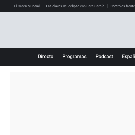
El Orden Mundial
Las claves del eclipse con Sara García
Controles front
Directo
Programas
Podcast
Espa
Más de uno
Los Perseguidos
Andalucía
Por fin
Malas decisiones
Aragón
Julia en la onda
Expedientes del más allá
Baleares
La brújula
El viaje del Guernica
Cantabria
Radioestadio
Invisibles
Cataluña
Radioestadio noche
Prohibido morirse
Comunidad de M
El colegio invisible
Esto no ha pasado
Comunitat Vale