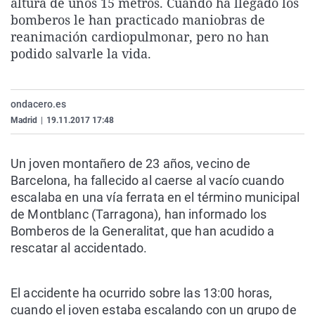
altura de unos 15 metros.
Cuando ha llegado los
La rosa de los vientos
Caso
Extremadura
Virales
bomberos le han practicado maniobras de
reanimación cardiopulmonar, pero no han
Gente viajera
Retornados
Galicia
Televisión
podido salvarle la vida.
Como el perro y el gat
Equipo de investigaci
La Rioja
Elecciones
Operación Viuda Negr
Navarra
ondacero.es
País Vasco
Madrid
|
19.11.2017 17:48
Un joven montañero de 23 años, vecino de
Barcelona, ha fallecido al caerse al vacío cuando
escalaba en una vía ferrata en el término municipal
de Montblanc (Tarragona), han informado los
Bomberos de la Generalitat, que han acudido a
rescatar al accidentado.
El accidente ha ocurrido sobre las 13:00 horas,
cuando el joven estaba escalando con un grupo de