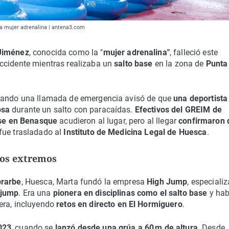
 la mujer adrenalina | antena3.com
Jiménez
, conocida como la "
mujer adrenalina"
, falleció este
ccidente mientras realizaba un
salto base
en la zona de
Punta
uando una llamada de emergencia avisó de que
una deportista
osa
durante un salto con paracaídas.
Efectivos del GREIM de
ase en Benasque
acudieron al lugar, pero al llegar
confirmaron 
 fue trasladado al
Instituto de Medicina Legal de Huesca
.
tos extremos
rarbe
, Huesca, Marta fundó la empresa
High Jump
, especiali
 jump
. Era una
pionera en disciplinas como el salto base
y hab
rera, incluyendo
retos en directo en El Hormiguero
.
023
, cuando se
lanzó desde una grúa a 60 m de altura
. Desde