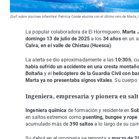
¡Surf sobre piscinas infantiles! Patricia Conde alucina con el último reto de Marta,
La popular colaboradora de El Hormiguero,
Marta 
domingo 13 de julio de 2025
a los
34 años
en un a
Calva, en el valle de Chistau (Huesca)
.
La alerta se dio aproximadamente a las
10:30 h
, c
había sufrido un accidente en una cresta montañ
Boltaña
y el
helicóptero de la Guardia Civil con b
Marta ya no presentaba signos vitales
. Su cuerpo
Ingeniera, empresaria y pionera en sal
Ingeniera química
de formación y residente en
Sob
en saltos extremos como
puenting, bungee y rope
acumulado más de
390 saltos
a lo largo de su car
Su debut en el programa se remonta a
marzo de 2