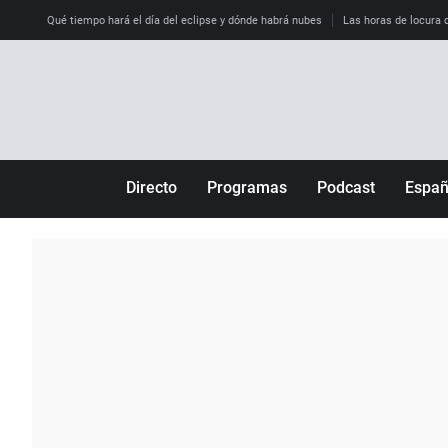
Qué tiempo hará el día del eclipse y dónde habrá nubes
Las horas de locura qu
Directo
Programas
Podcast
Espa
Más de uno
Los Perseguidos
Andalucía
Por fin
Malas decisiones
Aragón
Julia en la onda
Expedientes del más allá
Baleares
La brújula
El viaje del Guernica
Cantabria
Radioestadio
Invisibles
Cataluña
Radioestadio noche
Prohibido morirse
Comunidad de M
El colegio invisible
Esto no ha pasado
Comunitat Vale