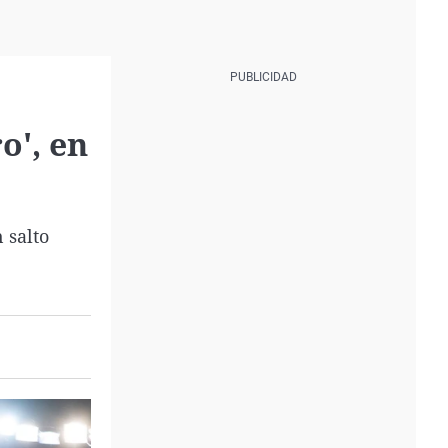
o', en
 salto