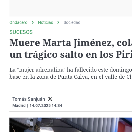
La rosa de los vientos
Caso
Extremadura
Gente viajera
Retornados
Galicia
Ondacero
Noticias
Como el perro y el
Sociedad
Equipo de investigación
La Rioja
gato
SUCESOS
Operación Viuda
Navarra
Muere Marta Jiménez, col
Negra
País Vasco
un trágico salto en los Pi
La "mujer adrenalina" ha fallecido este domingo
base en la zona de Punta Calva, en el valle de C
Tomás Sanjuán
Madrid
|
14.07.2025 14:34