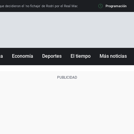
e decidieron el 'no fichaje' de Rodri por el Real Madrid y su 'sí' al Barça
Programación
La llamada de
ña
Economía
Deportes
El tiempo
Más noticias
Fútbol
Sociedad
Baloncesto
Mundo
Tenis
Salud
Motor
Cultura
Ciencia y Tecnología
adrid
Gastronomía
nciana
Medio ambiente