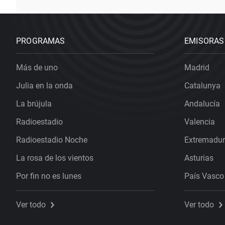
PROGRAMAS
EMISORAS
Más de uno
Madrid
Julia en la onda
Catalunya
La brújula
Andalucía
Radioestadio
Valencia
Radioestadio Noche
Extremadu
La rosa de los vientos
Asturias
Por fin no es lunes
País Vasco
Ver todo
Ver todo