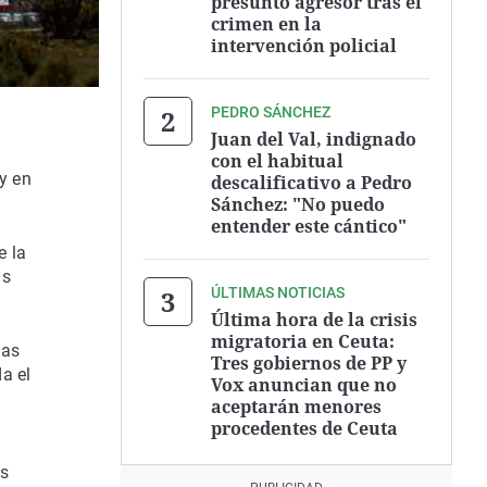
presunto agresor tras el
crimen en la
intervención policial
PEDRO SÁNCHEZ
Juan del Val, indignado
con el habitual
 y en
descalificativo a Pedro
Sánchez: "No puedo
entender este cántico"
e la
as
ÚLTIMAS NOTICIAS
Última hora de la crisis
migratoria en Ceuta:
las
Tres gobiernos de PP y
a el
Vox anuncian que no
aceptarán menores
procedentes de Ceuta
as