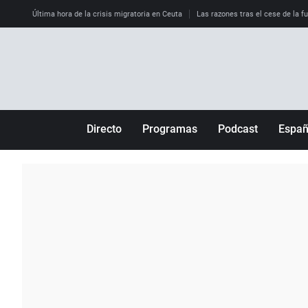
Última hora de la crisis migratoria en Ceuta
Las razones tras el cese de la f
Directo
Programas
Podcast
Espa
Más de uno
Los Perseguidos
Andalucía
Por fin
Malas decisiones
Aragón
Julia en la onda
Expedientes del más allá
Baleares
La brújula
El viaje del Guernica
Cantabria
Radioestadio
Invisibles
Cataluña
Radioestadio noche
Prohibido morirse
Comunidad de M
El colegio invisible
Esto no ha pasado
Comunitat Vale