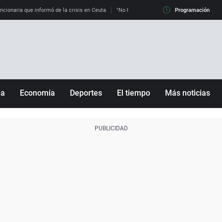
uncionaria que informó de la crisis en Ceuta
"No hay mafias, que no nos engañen": exper
Programación
ña
Economía
Deportes
El tiempo
Más noticias
Fútbol
Sociedad
Baloncesto
Mundo
Tenis
Salud
Motor
Cultura
Ciencia y Tecnología
adrid
Gastronomía
nciana
Medio ambiente