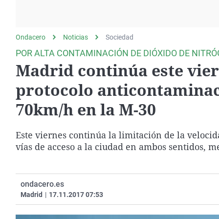
La rosa de los vientos
Caso
Extremadura
Gente viajera
Retornados
Galicia
Ondacero
Noticias
Como el perro y el
Sociedad
Equipo de investigación
La Rioja
gato
POR ALTA CONTAMINACIÓN DE DIÓXIDO DE NITR
Operación Viuda
Navarra
Madrid continúa este vier
Negra
País Vasco
protocolo anticontaminac
70km/h en la M-30
Este viernes continúa la limitación de la velocid
vías de acceso a la ciudad en ambos sentidos, me
ondacero.es
Madrid
|
17.11.2017 07:53