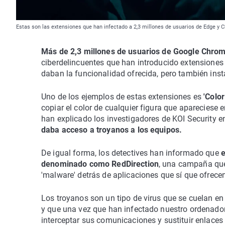
Estas son las extensiones que han infectado a 2,3 millones de usuarios de Edge y 
Más de 2,3 millones de usuarios de Google Chrom
ciberdelincuentes que han introducido extensiones f
daban la funcionalidad ofrecida, pero también inst
Uno de los ejemplos de estas extensiones es
'Color
copiar el color de cualquier figura que apareciese e
han explicado los investigadores de KOI Security en
daba acceso a troyanos a los equipos.
De igual forma, los detectives han informado que
e
denominado como RedDirection
, una campaña que
'malware' detrás de aplicaciones que sí que ofrece
Los troyanos son un tipo de virus que se cuelan e
y que una vez que han infectado nuestro ordenado
interceptar sus comunicaciones y sustituir enlaces