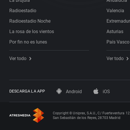
La brújula
Andalucía
Radioestadio
Valencia
Radioestadio Noche
Extremadu
La rosa de los vientos
Asturias
Por fin no es lunes
País Vasco
Ver todo
Ver todo
DESCARGA LA APP
Android
iOS
Copyright © Uniprex, S.A.U., C/ Fuerteventura 12
San Sebastián de los Reyes, 28703 Madrid