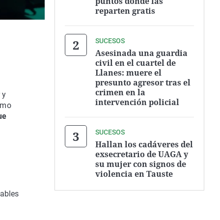
puntos donde las
reparten gratis
SUCESOS
Asesinada una guardia
civil en el cuartel de
Llanes: muere el
presunto agresor tras el
crimen en la
 y
intervención policial
como
ue
SUCESOS
Hallan los cadáveres del
exsecretario de UAGA y
su mujer con signos de
violencia en Tauste
gables