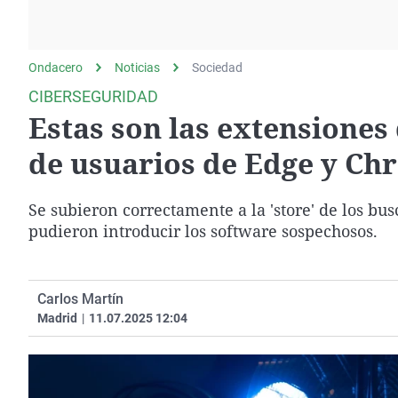
La rosa de los vientos
Caso
Extremadura
Gente viajera
Retornados
Galicia
Ondacero
Noticias
Como el perro y el
Sociedad
Equipo de investigación
La Rioja
gato
CIBERSEGURIDAD
Operación Viuda
Navarra
Estas son las extensiones
Negra
País Vasco
de usuarios de Edge y Ch
Se subieron correctamente a la 'store' de los bu
pudieron introducir los software sospechosos.
Carlos Martín
Madrid
|
11.07.2025 12:04