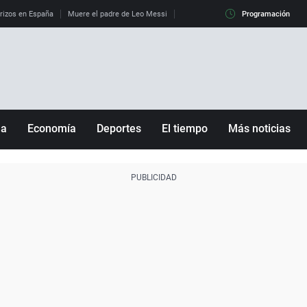
erizos en España
Muere el padre de Leo Messi
La diferencia entre observar el eclip
Programación
ña
Economía
Deportes
El tiempo
Más noticias
Fútbol
Sociedad
Baloncesto
Mundo
Tenis
Salud
Motor
Cultura
Ciencia y Tecnología
adrid
Gastronomía
nciana
Medio ambiente