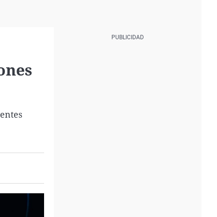
lones
uentes