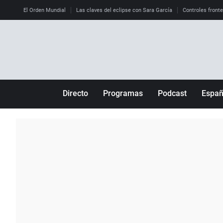
El Orden Mundial
Las claves del eclipse con Sara García
Controles front
Directo
Programas
Podcast
Espa
Más de uno
Los Perseguidos
Andalucía
Por fin
Malas decisiones
Aragón
Julia en la onda
Expedientes del más allá
Baleares
La brújula
El viaje del Guernica
Cantabria
Radioestadio
Invisibles
Cataluña
Radioestadio noche
Prohibido morirse
Comunidad de M
El colegio invisible
Esto no ha pasado
Comunitat Vale