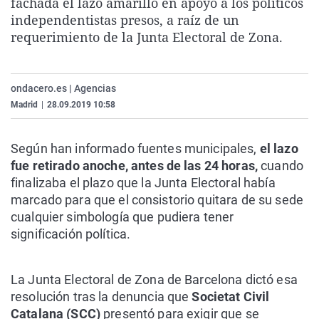
fachada el lazo amarillo en apoyo a los políticos
La rosa de los vientos
Caso
Extremadura
Virales
independentistas presos, a raíz de un
requerimiento de la Junta Electoral de Zona.
Gente viajera
Retornados
Galicia
Televisión
Como el perro y el gat
Equipo de investigaci
La Rioja
Elecciones
Operación Viuda Negr
Navarra
ondacero.es | Agencias
Madrid
|
28.09.2019 10:58
País Vasco
Según han informado fuentes municipales,
el lazo
fue retirado anoche, antes de las 24 horas,
cuando
finalizaba el plazo que la Junta Electoral había
marcado para que el consistorio quitara de su sede
cualquier simbología que pudiera tener
significación política.
La Junta Electoral de Zona de Barcelona dictó esa
resolución tras la denuncia que
Societat Civil
Catalana (SCC)
presentó para exigir que se