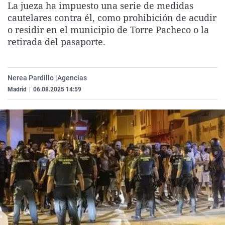
La jueza ha impuesto una serie de medidas
La rosa de los vientos
Caso
Extremadura
Virales
cautelares contra él, como prohibición de acudir
Gente viajera
Retornados
Galicia
Televisión
o residir en el municipio de Torre Pacheco o la
retirada del pasaporte.
Como el perro y el gat
Equipo de investigaci
La Rioja
Elecciones
Operación Viuda Negr
Navarra
Nerea Pardillo |
Agencias
País Vasco
Madrid
|
06.08.2025 14:59