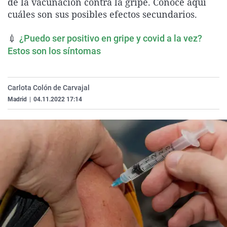
de la vacunación contra la gripe. Conoce aquí
La rosa de los vientos
Caso
Extremadura
Virales
cuáles son sus posibles efectos secundarios.
Gente viajera
Retornados
Galicia
Televisión
💉
¿Puedo ser positivo en gripe y covid a la vez?
Como el perro y el gat
Equipo de investigaci
La Rioja
Elecciones
Estos son los síntomas
Operación Viuda Negr
Navarra
País Vasco
Carlota Colón de Carvajal
Madrid
|
04.11.2022 17:14