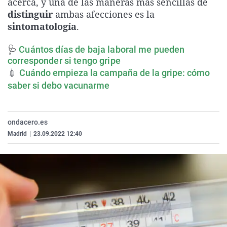
acerca, y una de las maneras más sencillas de
La rosa de los vientos
Caso
Extremadura
Virales
distinguir
ambas afecciones es la
sintomatología
.
Gente viajera
Retornados
Galicia
Televisión
Como el perro y el gat
Equipo de investigaci
La Rioja
Elecciones
🩺
Cuántos días de baja laboral me pueden
corresponder si tengo gripe
Operación Viuda Negr
Navarra
💉
Cuándo empieza la campaña de la gripe: cómo
País Vasco
saber si debo vacunarme
ondacero.es
Madrid
|
23.09.2022 12:40