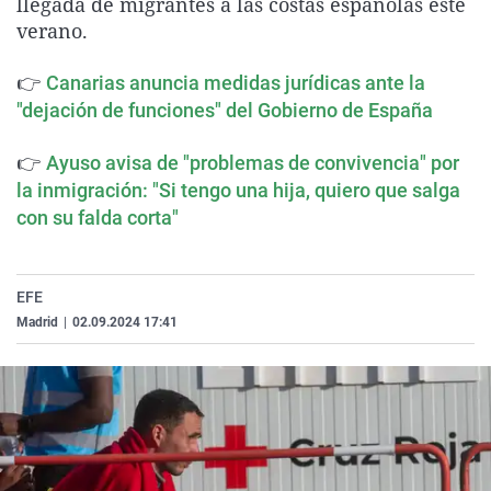
llegada de migrantes a las costas españolas este
La rosa de los vientos
Caso
Extremadura
Virales
verano.
Gente viajera
Retornados
Galicia
Televisión
👉
Canarias anuncia medidas jurídicas ante la
Como el perro y el gat
Equipo de investigaci
La Rioja
Elecciones
"dejación de funciones" del Gobierno de España
Operación Viuda Negr
Navarra
👉
Ayuso avisa de "problemas de convivencia" por
País Vasco
la inmigración: "Si tengo una hija, quiero que salga
con su falda corta"
EFE
Madrid
|
02.09.2024 17:41