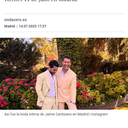
La rosa de los vientos
Caso
Extremadura
Virales
Gente viajera
Retornados
Galicia
Televisión
ondacero.es
Como el perro y el gat
Equipo de investigaci
La Rioja
Elecciones
Madrid
|
14.07.2025 17:37
Operación Viuda Negr
Navarra
País Vasco
Así fue la boda íntima de Jaime Cantizano en Madrid | Instagram